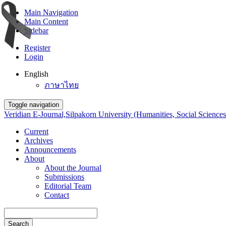
Main Navigation
Main Content
Sidebar
Register
Login
English
ภาษาไทย
Toggle navigation
Veridian E-Journal,Silpakorn University (Humanities, Social Sciences
Current
Archives
Announcements
About
About the Journal
Submissions
Editorial Team
Contact
Search