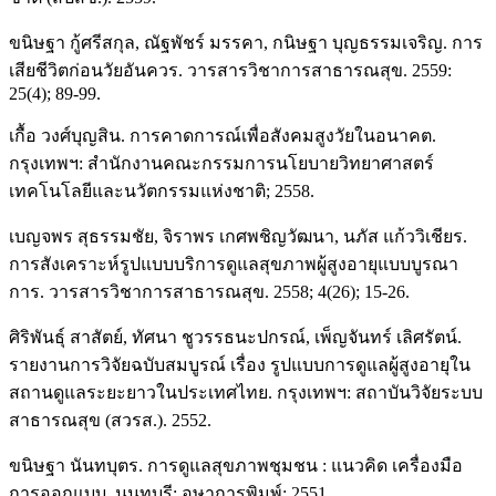
ขนิษฐา กู้ศรีสกุล, ณัฐพัชร์ มรรคา, กนิษฐา บุญธรรมเจริญ. การ
เสียชีวิตก่อนวัยอันควร. วารสารวิชาการสาธารณสุข. 2559:
25(4); 89-99.
เกื้อ วงศ์บุญสิน. การคาดการณ์เพื่อสังคมสูงวัยในอนาคต.
กรุงเทพฯ: สำนักงานคณะกรรมการนโยบายวิทยาศาสตร์
เทคโนโลยีและนวัตกรรมแห่งชาติ; 2558.
เบญจพร สุธรรมชัย, จิราพร เกศพชิญวัฒนา, นภัส แก้ววิเชียร.
การสังเคราะห์รูปแบบบริการดูแลสุขภาพผู้สูงอายุแบบบูรณา
การ. วารสารวิชาการสาธารณสุข. 2558; 4(26); 15-26.
ศิริพันธุ์ สาสัตย์, ทัศนา ชูวรรธนะปกรณ์, เพ็ญจันทร์ เลิศรัตน์.
รายงานการวิจัยฉบับสมบูรณ์ เรื่อง รูปแบบการดูแลผู้สูงอายุใน
สถานดูแลระยะยาวในประเทศไทย. กรุงเทพฯ: สถาบันวิจัยระบบ
สาธารณสุข (สวรส.). 2552.
ขนิษฐา นันทบุตร. การดูแลสุขภาพชุมชน : แนวคิด เครื่องมือ
การออกแบบ. นนทบุรี: อุษาการพิมพ์; 2551.