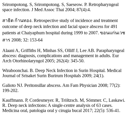
Srirompotong. S, Srirompotong. S, Saeseow. P. Retropharyngeal
space infection. J Med Assoc Thai 2004; 87(4):4.
สาธิต ก้านทอง. Retrospective study of incidence and treatment
outcome of deep neck infection and facial space abscess for 491
patients at Chaiyaphum hospital during 1999 to 2007. ขอนแก่นเวช
สาร 2008; 32: 153-64
Alaani A, Griffiths H, Minhas SS, Olliff J, Lee AB. Parapharyngeal
abscess: diagnosis, complications and management in adults. Eur
Arch Otorhinolaryngol 2005; 262(4): 345-50.
Wiraboonchai. B. Deep Neck Infection in Surin Hospital. Medical
Journal of Srisaket Surin Burirum Hospitals 2009; 24(1).
Galioto NJ. Peritonsillar abscess. Am Fam Physician 2008; 77(2):
199-202.
Kauffmann. P, Cordesmeyer. R, Tröltzsch. M, Sömmer. C, Laskawi.
R. Deep neck infections: A single-centre analysis of 63 cases.
Medicina oral, patologia oral y cirugia bucal 2017; 22(5): 536-41.