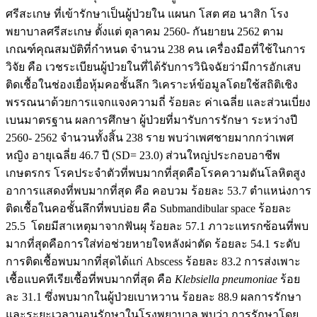
ศรีสะเกษ ที่เข้ารักษาเป็นผู้ป่วยใน แผนก โสต ศอ นาสิก โรง
พยาบาลศรีสะเกษ ตั้งแต่ ตุลาคม 2560- กันยายน 2562 ตาม
เกณฑ์คุณสมบัติที่กำหนด จำนวน 238 คน เครื่องมือที่ใช้ในการ
วิจัย คือ เวชระเบียนผู้ป่วยในที่ได้รับการวินิจฉัยว่ามีการอักเสบ
ติดเชื้อในช่องเยื่อหุ้มคอชั้นลึก วิเคราะห์ข้อมูลโดยใช้สถิติเชิง
พรรณนาด้วยการแจกแจงความถี่ ร้อยละ ค่าเฉลี่ย และส่วนเบี่ยง
เบนมาตรฐาน ผลการศึกษา ผู้ป่วยที่มารับการรักษา ระหว่างปี
2560- 2562 จำนวนทั้งสิ้น 238 ราย พบว่าเพศชายมากกว่าเพศ
หญิง อายุเฉลี่ย 46.7 ปี (SD= 23.0) ส่วนใหญ่ประกอบอาชีพ
เกษตรกร โรคประจำตัวที่พบมากที่สุดคือโรคความดันโลหิตสูง
อาการแสดงที่พบมากที่สุด คือ คอบวม ร้อยละ 53.7 ตำแหน่งการ
ติดเชื้อในคอชั้นลึกที่พบบ่อย คือ Submandibular space ร้อยละ
25.5 โดยมีสาเหตุมาจากฟันผุ ร้อยละ 57.1 ภาวะแทรกซ้อนที่พบ
มากที่สุดคือการใส่ท่อช่วยหายใจหลังผ่าตัด ร้อยละ 54.1 ระดับ
การติดเชื้อพบมากที่สุดได้แก่ Abscess ร้อยละ 83.2 การส่งเพาะ
เชื้อแบคทีเรียเชื้อที่พบมากที่สุด คือ
Klebsiella pneumoniae
ร้อย
ละ 31.1 ซึ่งพบมากในผู้ป่วยเบาหวาน ร้อยละ 88.9 ผลการรักษา
และระยะเวลานอนรักษาในโรงพยาบาล พบว่า การรักษาโดย