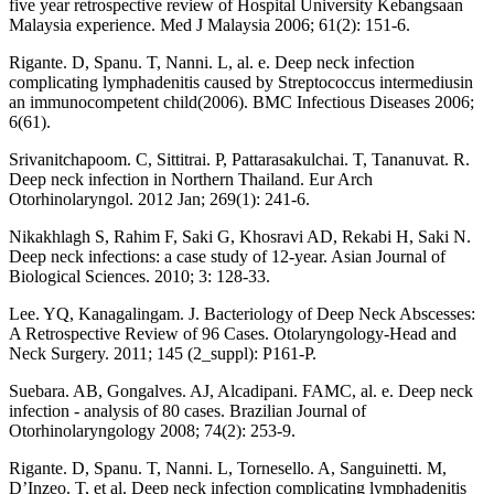
five year retrospective review of Hospital University Kebangsaan
Malaysia experience. Med J Malaysia 2006; 61(2): 151-6.
Rigante. D, Spanu. T, Nanni. L, al. e. Deep neck infection
complicating lymphadenitis caused by Streptococcus intermediusin
an immunocompetent child(2006). BMC Infectious Diseases 2006;
6(61).
Srivanitchapoom. C, Sittitrai. P, Pattarasakulchai. T, Tananuvat. R.
Deep neck infection in Northern Thailand. Eur Arch
Otorhinolaryngol. 2012 Jan; 269(1): 241-6.
Nikakhlagh S, Rahim F, Saki G, Khosravi AD, Rekabi H, Saki N.
Deep neck infections: a case study of 12-year. Asian Journal of
Biological Sciences. 2010; 3: 128-33.
Lee. YQ, Kanagalingam. J. Bacteriology of Deep Neck Abscesses:
A Retrospective Review of 96 Cases. Otolaryngology-Head and
Neck Surgery. 2011; 145 (2_suppl): P161-P.
Suebara. AB, Gongalves. AJ, Alcadipani. FAMC, al. e. Deep neck
infection - analysis of 80 cases. Brazilian Journal of
Otorhinolaryngology 2008; 74(2): 253-9.
Rigante. D, Spanu. T, Nanni. L, Tornesello. A, Sanguinetti. M,
D’Inzeo. T, et al. Deep neck infection complicating lymphadenitis