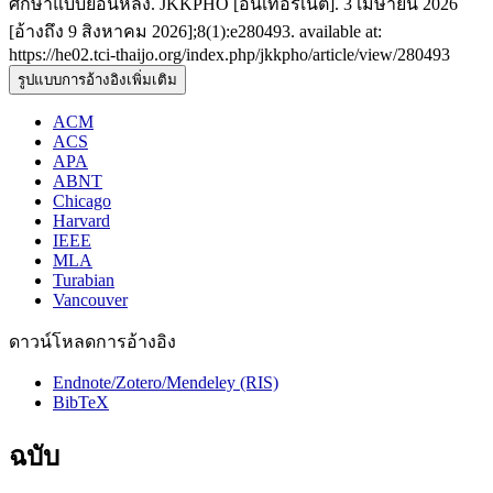
ศึกษาแบบย้อนหลัง. JKKPHO [อินเทอร์เน็ต]. 3 เมษายน 2026
[อ้างถึง 9 สิงหาคม 2026];8(1):e280493. available at:
https://he02.tci-thaijo.org/index.php/jkkpho/article/view/280493
รูปแบบการอ้างอิงเพิ่มเติม
ACM
ACS
APA
ABNT
Chicago
Harvard
IEEE
MLA
Turabian
Vancouver
ดาวน์โหลดการอ้างอิง
Endnote/Zotero/Mendeley (RIS)
BibTeX
ฉบับ