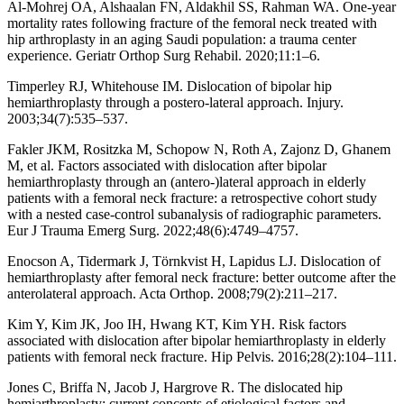
Al-Mohrej OA, Alshaalan FN, Aldakhil SS, Rahman WA. One-year
mortality rates following fracture of the femoral neck treated with
hip arthroplasty in an aging Saudi population: a trauma center
experience. Geriatr Orthop Surg Rehabil. 2020;11:1–6.
Timperley RJ, Whitehouse IM. Dislocation of bipolar hip
hemiarthroplasty through a postero-lateral approach. Injury.
2003;34(7):535–537.
Fakler JKM, Rositzka M, Schopow N, Roth A, Zajonz D, Ghanem
M, et al. Factors associated with dislocation after bipolar
hemiarthroplasty through an (antero-)lateral approach in elderly
patients with a femoral neck fracture: a retrospective cohort study
with a nested case-control subanalysis of radiographic parameters.
Eur J Trauma Emerg Surg. 2022;48(6):4749–4757.
Enocson A, Tidermark J, Törnkvist H, Lapidus LJ. Dislocation of
hemiarthroplasty after femoral neck fracture: better outcome after the
anterolateral approach. Acta Orthop. 2008;79(2):211–217.
Kim Y, Kim JK, Joo IH, Hwang KT, Kim YH. Risk factors
associated with dislocation after bipolar hemiarthroplasty in elderly
patients with femoral neck fracture. Hip Pelvis. 2016;28(2):104–111.
Jones C, Briffa N, Jacob J, Hargrove R. The dislocated hip
hemiarthroplasty: current concepts of etiological factors and