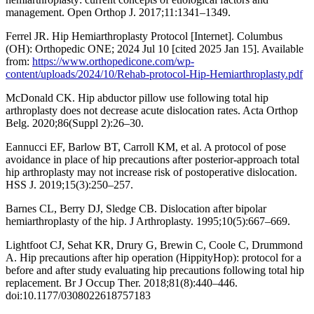
management. Open Orthop J. 2017;11:1341–1349.
Ferrel JR. Hip Hemiarthroplasty Protocol [Internet]. Columbus
(OH): Orthopedic ONE; 2024 Jul 10 [cited 2025 Jan 15]. Available
from:
https://www.orthopedicone.com/wp-
content/uploads/2024/10/Rehab-protocol-Hip-Hemiarthroplasty.pdf
McDonald CK. Hip abductor pillow use following total hip
arthroplasty does not decrease acute dislocation rates. Acta Orthop
Belg. 2020;86(Suppl 2):26–30.
Eannucci EF, Barlow BT, Carroll KM, et al. A protocol of pose
avoidance in place of hip precautions after posterior-approach total
hip arthroplasty may not increase risk of postoperative dislocation.
HSS J. 2019;15(3):250–257.
Barnes CL, Berry DJ, Sledge CB. Dislocation after bipolar
hemiarthroplasty of the hip. J Arthroplasty. 1995;10(5):667–669.
Lightfoot CJ, Sehat KR, Drury G, Brewin C, Coole C, Drummond
A. Hip precautions after hip operation (HippityHop): protocol for a
before and after study evaluating hip precautions following total hip
replacement. Br J Occup Ther. 2018;81(8):440–446.
doi:10.1177/0308022618757183