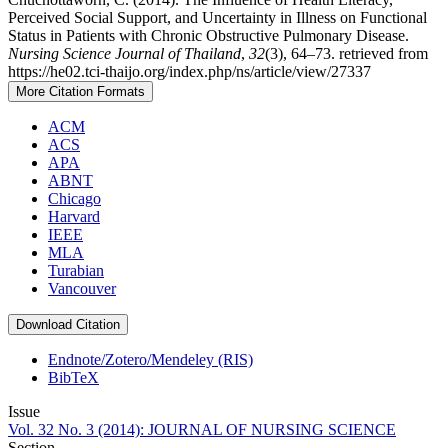
Perceived Social Support, and Uncertainty in Illness on Functional
Status in Patients with Chronic Obstructive Pulmonary Disease.
Nursing Science Journal of Thailand
,
32
(3), 64–73. retrieved from
https://he02.tci-thaijo.org/index.php/ns/article/view/27337
More Citation Formats
ACM
ACS
APA
ABNT
Chicago
Harvard
IEEE
MLA
Turabian
Vancouver
Download Citation
Endnote/Zotero/Mendeley (RIS)
BibTeX
Issue
Vol. 32 No. 3 (2014): JOURNAL OF NURSING SCIENCE
Section