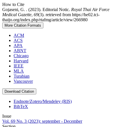
How to Cite
Gojaseni, G. . (2023). Editorial Notic.
Royal Thai Air Force
Medical Gazette
,
69
(3). retrieved from https://he02.tci-
thaijo.org/index.php/rtafmg/article/view/266980
More Citation Formats
ACM
ACS
APA
ABNT
Chicago
Harvard
IEEE
MLA
Turabian
Vancouver
Download Citation
Endnote/Zotero/Mendeley (RIS)
BibTeX
Issue
Vol. 69 No. 3 (2023): september - December
Section