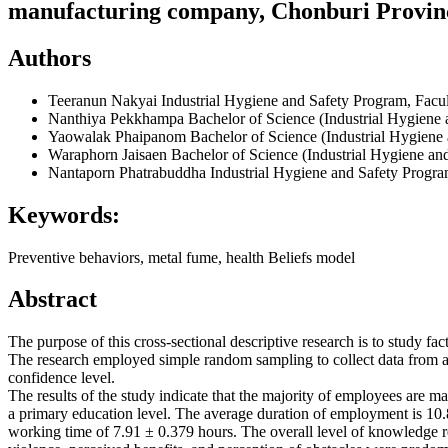
manufacturing company, Chonburi Provin
Authors
Teeranun Nakyai
Industrial Hygiene and Safety Program, Facul
Nanthiya Pekkhampa
Bachelor of Science (Industrial Hygiene 
Yaowalak Phaipanom
Bachelor of Science (Industrial Hygiene 
Waraphorn Jaisaen
Bachelor of Science (Industrial Hygiene an
Nantaporn Phatrabuddha
Industrial Hygiene and Safety Progra
Keywords:
Preventive behaviors, metal fume, health Beliefs model
Abstract
The purpose of this cross-sectional descriptive research is to study 
The research employed simple random sampling to collect data from a 
confidence level.
The results of the study indicate that the majority of employees are
a primary education level. The average duration of employment is 10.8
working time of 7.91 ± 0.379 hours. The overall level of knowledge r