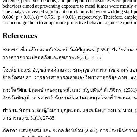
violence, perceived benefits, and perception of obstacles were predom
behaviors aimed at preventing exposure to metal fumes were mostly at 
The analysis revealed significant correlations between welding staff p
0.696, p < 0.01), (r = 0.751, p < 0.01), respectively. Therefore, emp
to encourage them to adopt more protective behavior against exposure
References
ชนาพร เขื่อนเป๊ก และทัศน์พงษ์ ตันติปัญจพร. (2559). ปัจจัย
วารสารความปลอดภัยและสุขภาพ. 9(33), 14-25.
โซเฟีย มะแซ, อัญชลี พงศ์เกษตร, ชมพูนุช สุภาพวานิช,จามรี
จังหวัดสงขลา. วารสารสาธารณสุขและวิทยาศาสตร์สุขภาพ. 5(2),
ดวงใจ วิชัย, ปัตพงษ์ เกษสมบูรณ์, และ ณัฐปคัลภ์ สันวิจิตร. (25
จังหวัดชัยภูมิ. วารสารสำนักงานป้องกันควบคุมโรคที่ 7 ขอนแก่น. 
ฟารอน หัตถประดิษฐ์,โสภา บุญละออ, และขนิษฐา อมประนาม.
สาธารณสุข. 31(1), 27-35.
ภัครดา แสนสุขสม และ จงกล สังข์อ่วม (2562). การประเมินคว