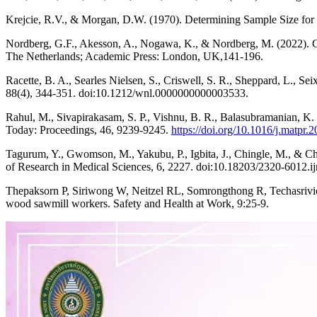
Krejcie, R.V., & Morgan, D.W. (1970). Determining Sample Size for 
Nordberg, G.F., Akesson, A., Nogawa, K., & Nordberg, M. (2022). C
The Netherlands; Academic Press: London, UK,141-196.
Racette, B. A., Searles Nielsen, S., Criswell, S. R., Sheppard, L.,
88(4), 344-351. doi:10.1212/wnl.0000000000003533.
Rahul, M., Sivapirakasam, S. P., Vishnu, B. R., Balasubramanian, K. 
Today: Proceedings, 46, 9239-9245.
https://doi.org/10.1016/j.matpr.
Tagurum, Y., Gwomson, M., Yakubu, P., Igbita, J., Chingle, M., & Chi
of Research in Medical Sciences, 6, 2227. doi:10.18203/2320-6012.
Thepaksorn P, Siriwong W, Neitzel RL, Somrongthong R, Techasrivichi
wood sawmill workers. Safety and Health at Work, 9:25-9.