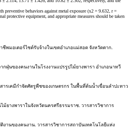
8 ± 2.114, 13.71 ± 1.426, and 10.82 ± 2.302, respectively, and the
with preventive behaviors against metal exposure (x2 = 9.632, r =
sonal protective equipment, and appropriate measures should be taken
อาชีพมอเตอร์ไซต์รับจ้างในเขตอำเภอแม่สอด จังหวัดตาก.
เองจากฝุ่นของคนงานในโรงงานแปรรูปไม้ยางพารา อำเภอนาทวี
ใช้สารเคมีกำจัดศัตรูพืชของเกษตรกร ในพื้นที่ต้นน้ำเขื่อนลำปะทาว
ไม้ยางพาราในจังหวัดนครศรีธรรมราช. วารสารวิชาการ
ฏิบัติงานของคนงาน. วารสารวิชาการสถาบันเทคโนโลยีแห่ง