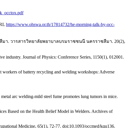
ok_occtox.pdf
URL
https://www.ohswa.or.th/17814732/he-morning-talk-by-occ-
มา. วารสารวิทยาลัยพยาบาลบรมราชชนนี นครราชสีมา. 20(2),
ive industry. Journal of Physics: Conference Series, 1150(1), 012001.
ult workers of battery recycling and welding workshops: Adverse
as metal arc welding-mild steel fume promotes lung tumors in mice.
vices Based on the Health Belief Model in Welders. Archives of
ccupational Medicine, 65(1), 72-77. doi:10.1093/occmed/kqu136.