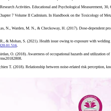
Research Activities. Educational and Psychological Measurement, 30, 
hapter 7 Volume II Cadmium. In Handbook on the Toxicology of Metals,
 Seixas, N., Warden, M. N., & Checkoway, H. (2017). Dose-dependent p
R., & Mohan, S. (2021). Health issue owing to exposure with welding fu
2020.01.516
.
rdan, O. (2018). Awareness of occupational hazards and utilization of 
ijrms20182808.
en T. (2018). Relationship between noise-related risk perception, kn