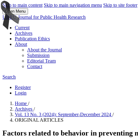
Skip to main content
Skip to main navigation menu
Skip to site footer
Open Menu
UBRU Journal for Public Health Research
Current
Archives
Publication Ethics
About
About the Journal
Submission
Editorial Team
Contact
Search
Register
Login
Home
/
Archives
/
Vol. 13 No. 3 (2024): September-December 2024
/
ORIGINAL ARTICLES
Factors related to behavior in preventing 