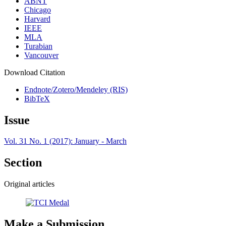
ABNT
Chicago
Harvard
IEEE
MLA
Turabian
Vancouver
Download Citation
Endnote/Zotero/Mendeley (RIS)
BibTeX
Issue
Vol. 31 No. 1 (2017): January - March
Section
Original articles
Make a Submission