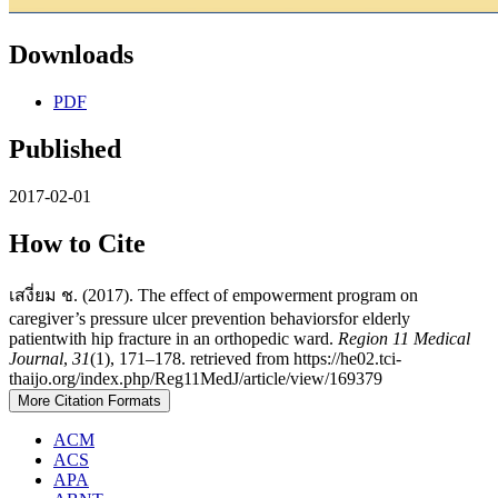
Downloads
PDF
Published
2017-02-01
How to Cite
เสงี่ยม ช. (2017). The effect of empowerment program on
caregiver’s pressure ulcer prevention behaviorsfor elderly
patientwith hip fracture in an orthopedic ward.
Region 11 Medical
Journal
,
31
(1), 171–178. retrieved from https://he02.tci-
thaijo.org/index.php/Reg11MedJ/article/view/169379
More Citation Formats
ACM
ACS
APA