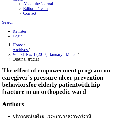
About the Journal
Editorial Team
Contact
Search
Register
Login
Home
/
Archives
/
Vol. 31 No. 1 (2017): January - March
/
Original articles
The effect of empowerment program on
caregiver’s pressure ulcer prevention
behaviorsfor elderly patientwith hip
fracture in an orthopedic ward
Authors
ชุติกาญจน์ เสงี่ยม
โรงพยาบาลสุราษฎร์ธานี