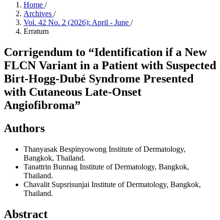
Home
/
Archives
/
Vol. 42 No. 2 (2026): April - June
/
Erratum
Corrigendum to “Identification if a New
FLCN Variant in a Patient with Suspected
Birt-Hogg-Dubé Syndrome Presented
with Cutaneous Late-Onset
Angiofibroma”
Authors
Thanyasak Bespinyowong
Institute of Dermatology,
Bangkok, Thailand.
Tanattrin Bunnag
Institute of Dermatology, Bangkok,
Thailand.
Chavalit Supsrisunjai
Institute of Dermatology, Bangkok,
Thailand.
Abstract