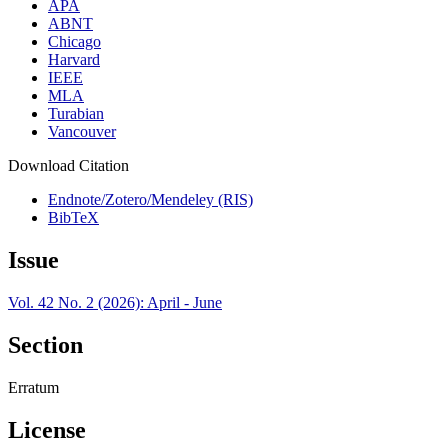
APA
ABNT
Chicago
Harvard
IEEE
MLA
Turabian
Vancouver
Download Citation
Endnote/Zotero/Mendeley (RIS)
BibTeX
Issue
Vol. 42 No. 2 (2026): April - June
Section
Erratum
License