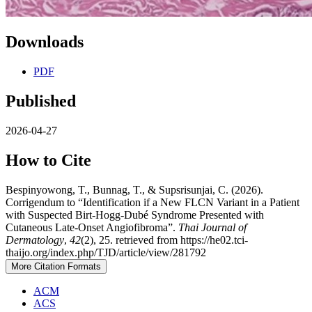
Downloads
PDF
Published
2026-04-27
How to Cite
Bespinyowong, T., Bunnag, T., & Supsrisunjai, C. (2026).
Corrigendum to “Identification if a New FLCN Variant in a Patient
with Suspected Birt-Hogg-Dubé Syndrome Presented with
Cutaneous Late-Onset Angiofibroma”.
Thai Journal of
Dermatology
,
42
(2), 25. retrieved from https://he02.tci-
thaijo.org/index.php/TJD/article/view/281792
More Citation Formats
ACM
ACS