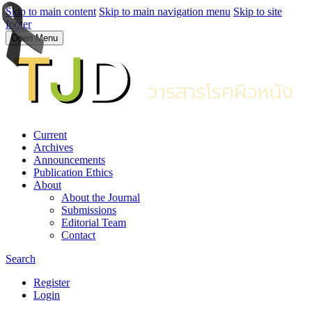
Skip to main content
Skip to main navigation menu
Skip to site
footer
Open Menu
Current
Archives
Announcements
Publication Ethics
About
About the Journal
Submissions
Editorial Team
Contact
Search
Register
Login