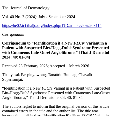
Thai Journal of Dermatology
Vol. 40 No. 3 (2024): July - September 2024
https://he02.tci-thaijo.org/index.php/TJD/article/view/268115
Corrigendum
Corrigendum to “Identification if a New
FLCN
Variant in a
Patient with Suspected Birt-Hogg-Dubé Syndrome Presented
with Cutaneous Late-Onset Angiofibroma” [Thai J Dermatol
2024; 40: 81-84]
Received 23 February 2026; Accepted 1 March 2026
Thanyasak Bespinyowong, Tanattrin Bunnag, Chavalit
Supsrisunjai,
“Identification if a New
FLCN
Variant in a Patient with Suspected
Birt-Hogg-Dubé Syndrome Presented with Cutaneous Late-Onset
Angiofibroma,” Thai J Dermatol 2024; 40: 81-84
The authors regret to inform that the original version of this article
contained errors in the title and the author list. The title was
incorrectly published as “Identification
if
a New
FLCN
Variant in a