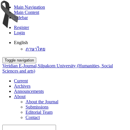
Main Navigation
Main Content
Sidebar
Register
Login
English
ภาษาไทย
Toggle navigation
Veridian E-Journal,Silpakorn University (Humanities, Social
Sciences and arts)
Current
Archives
Announcements
About
About the Journal
Submissions
Editorial Team
Contact