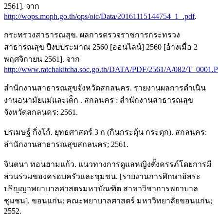
2561]. จาก
http://wops.moph.go.th/ops/oic/Data/20161115144754_1_.pdf
.
กระทรวงสาธารณสุข. ผลการตรวจราชการกระทรวง
สาธารณสุข ปีงบประมาณ 2560 [ออนไลน์] 2560 [อ้างเมื่อ 2
พฤศจิกายน 2561]. จาก
http://www.ratchakitcha.soc.go.th/DATA/PDF/2561/A/082/T_0001.
สำนักงานสาธารณสุขจังหวัดสกลนคร. รายงานผลการดำเนิน
งานอนามัยแม่และเด็ก . สกลนคร : สำนักงานสาธารณสุข
จังหวัดสกลนคร: 2561.
ปรเมษฐ์ กิ่งโก้. ยุทธศาสตร์ 3 ก (กินกระตุ้น กระตุก). สกลนคร:
สำนักงานสาธารณสุขสกลนคร; 2561.
จินตนา ทอนฮามแก้ว. แนวทางการดูแลหญิงตั้งครรภ์โดยการมี
ส่วนร่วมของครอบครัวและชุมชน. [รายงานการศึกษาอิสระ
ปริญญาพยาบาลศาสตรมหาบัณฑิต สาขาวิชาการพยาบาล
ชุมชน]. ขอนแก่น: คณะพยาบาลศาสตร์ มหาวิทยาลัยขอนแก่น;
2552.