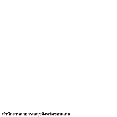
สํานักงานสาธารณสุขจังหวัดขอนแก่น