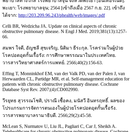
พยาบาลทางไกล โรงพยาบาลจุน จังหวัดพะเยา [อินเทอร์เน็ต].
พะเยา: โรงพยาบาลจุน; 2564 [เข้าถึงเมื่อ 2567 ก.ย. 22]. เข้าถึง
ได้จาก:
http://203.209.96.243/phealth/web/images/.pdf
Celli BR, Wedzicha JA. Update on clinical aspects of chronic
obstructive pulmonary disease. N Engl J Med. 2019;381(13):1257-
66.
สมพร ใจดี, อัญชลี สุขเจริญ, นิติมา ธีระกุล. โรคร่วมในผู้ป่วย
โรคปอดอุดกั้นเรื้อรัง: การศึกษาพรรณนาในประเทศไทย.
วารสารวิทยาศาสตร์การแพทย์. 2566;40(2):156-63.
Effing T, Monninkhof EM, van der Valk PD, van der Palen J, van
Herwaarden CL, Partidge MR, et al. Self-management education for
patients with chronic obstructive pulmonary disease. Cochrane
Database Syst Rev. 2007;(4):CD002990.
วีรยุทธ สุวรรณโชติ, ปราณี เชื้อคง, มนัสวี อินทรฤทธิ์. ผลของ
โปรแกรมการจัดการตนเองในผู้ป่วยโรคปอดอุดกั้นเรื้อรัง.
วารสารพยาบาลรามาธิบดี. 2566;29(2):45-58.
McLean S, Nurmatov U, Liu JL, Pagliari C, Car J, Sheikh A.
Telehealthcare for chronic obstructive pulmonary disease. Cochrane