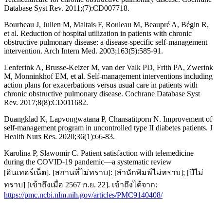
Database Syst Rev. 2011;(7):CD007718.
Bourbeau J, Julien M, Maltais F, Rouleau M, Beaupré A, Bégin R,
et al. Reduction of hospital utilization in patients with chronic
obstructive pulmonary disease: a disease-specific self-management
intervention. Arch Intern Med. 2003;163(5):585-91.
Lenferink A, Brusse-Keizer M, van der Valk PD, Frith PA, Zwerink
M, Monninkhof EM, et al. Self-management interventions including
action plans for exacerbations versus usual care in patients with
chronic obstructive pulmonary disease. Cochrane Database Syst
Rev. 2017;8(8):CD011682.
Duangklad K, Lapvongwatana P, Chansatitporn N. Improvement of
self-management program in uncontrolled type II diabetes patients. J
Health Nurs Res. 2020;36(1):66-83.
Karolina P, Slawomir C. Patient satisfaction with telemedicine
during the COVID-19 pandemic—a systematic review
[อินเทอร์เน็ต]. [สถานที่ไม่ทราบ]: [สำนักพิมพ์ไม่ทราบ]; [ปีไม่
ทราบ] [เข้าถึงเมื่อ 2567 ก.ย. 22]. เข้าถึงได้จาก:
https://pmc.ncbi.nlm.nih.gov/articles/PMC9140408/