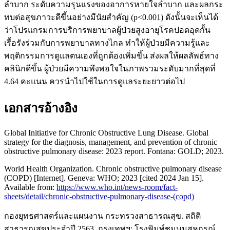
ลำบาก ระดับความรุนแรงของอาการหายใจลำบาก และผลกระ
ทบต่อสุขภาวะดีขึ้นอย่างมีนัยสำคัญ (p<0.001) ดังนั้นจะเห็นได้
ว่าโปรแกรมการบริการพยาบาลผู้ป่วยสูงอายุโรคปอดอุดกั้น
เรื้อรังร่วมกับการพยาบาลทางไกล ทำให้ผู้ป่วยมีความรู้และ
พฤติกรรมการดูแลตนเองที่ถูกต้องเพิ่มขึ้น ส่งผลให้ผลลัพธ์ทาง
คลินิกดีขึ้น ผู้ป่วยมีความพึงพอใจในภาพรวมระดับมากที่สุดที่
4.64 คะแนน ควรนำไปใช้ในการดูแลระยะยาวต่อไป
เอกสารอ้างอิง
Global Initiative for Chronic Obstructive Lung Disease. Global
strategy for the diagnosis, management, and prevention of chronic
obstructive pulmonary disease: 2023 report. Fontana: GOLD; 2023.
World Health Organization. Chronic obstructive pulmonary disease
(COPD) [Internet]. Geneva: WHO; 2023 [cited 2024 Jan 15].
Available from:
https://www.who.int/news-room/fact-
sheets/detail/chronic-obstructive-pulmonary-disease-(copd)
กองยุทธศาสตร์และแผนงาน กระทรวงสาธารณสุข. สถิติ
สาธารณสุขประจำปี 2563. กรุงเทพฯ: โรงพิมพ์ชุมนุมสหกรณ์