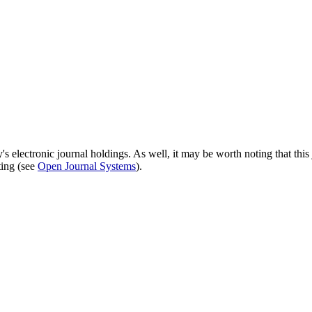
's electronic journal holdings. As well, it may be worth noting that this 
ting (see
Open Journal Systems
).