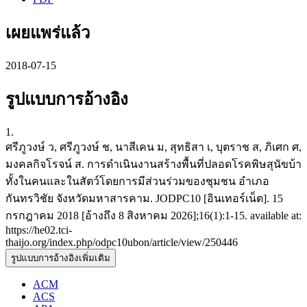
เผยแพร่แล้ว
2018-07-15
รูปแบบการอ้างอิง
1.
ศรีภูวงษ์ ว, ศรีภูวงษ์ ช, นาสีเคน ม, สุทธิสา เ, บุตราช ส, ภิเศก ศ,
มงคลกิจโรจน์ ส. การดำเนินงานสร้างพื้นที่ปลอดโรคพิษสุนัขบ้า
ทั้งในคนและในสัตว์โดยการมีส่วนร่วมของชุมชน อำเภอ
กันทรวิชัย จังหวัดมหาสารคาม. JODPC10 [อินเทอร์เน็ต]. 15
กรกฎาคม 2018 [อ้างถึง 8 สิงหาคม 2026];16(1):1-15. available at:
https://he02.tci-
thaijo.org/index.php/odpc10ubon/article/view/250446
รูปแบบการอ้างอิงเพิ่มเติม
ACM
ACS