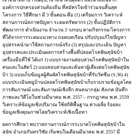
องค์การปกครองส่วนท้องถิ่น ที่สมัครใจเข้าร่วมจนสิ้นสุด
โครงการ วิธีศึกษา มี 3 ขั้นตอน คือ (1) เตรียมการ วิเคราะห์
สถานการณ์สภาพปัญหา ระดมทรัพยากร (2) ขั้นปฏิบัติการ
พัฒนาการ ดำเนินงาน จำนวน 3 วงรอบ ตามกิจกรรม/โครงการ
ที่ได้จากการระดมแนวทาง ถอดบทเรียน ปรับปรุงแก้ไขปัญหา
อุปสรรคนำมาใช้สถานการณ์จริง (3) สรุปและประเมิน ปัญหา
อุปสรรคและประเมินผลการสร้างพื้นที่ปลอดโรคพิษสุนัขบ้า
เครื่องมือที่ใช้ ได้แก่ 1) แบบรายงานสอบสวนโรคพิษสุนัขบ้าใน
คนและในสัตว์ 2) แบบสอบสวนและค้นหาผู้เสี่ยงต่อโรคพิษสุนัข
บ้า 3) แบบเก็บข้อมูลผู้สัมผัสโรคพิษสุนัขบ้าที่รับวัคซีน (ร.36) 4)
แบบประเมินหมู่บ้านปลอดโรคพิษสุนัขบ้าเก็บรวบรวมข้อมูลโดย
การสัมภาษณ์ และสัมภาษณ์เชิงลึก สนทนากลุ่ม สังเกต บันทึก
ภาพและวิดีโอในช่วงมีนาคม พ.ศ. 2557 – กรกฎาคม พ.ศ. 2559
วิเคราะห์ข้อมูลเชิงปริมาณ ใช้สถิติพื้นฐาน ค่าเฉลี่ย ร้อยละ
ข้อมูลเชิงคุณภาพโดยวิเคราะห์เชิงเนื้อหา
ผลการศึกษา พบว่าสถานการณ์การระบาดโรคพิษสุนัขบ้าใน
สุนัข อำเภอกันทรวิชัย เริ่มพบในเดือนมีนาคม พ.ศ. 2557 มี