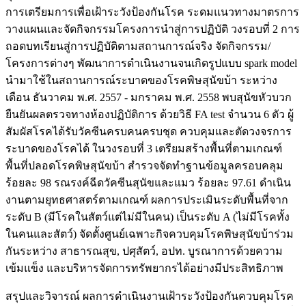
การเตรียมการเพื่อเฝ้าระวังป้องกันโรค ระดมแนวทางมาตรการ
วางแผนและจัดกิจกรรมโครงการนำสู่การปฏิบัติ วงรอบที่ 2 การ
ถอดบทเรียนสู่การปฏิบัติตามสถานการณ์จริง จัดกิจกรรม/
โครงการต่างๆ พัฒนาการดำเนินงานจนเกิดรูปแบบ spark model
นำมาใช้ในสถานการณ์ระบาดของโรคพิษสุนัขบ้า ระหว่าง
เดือน ธันวาคม พ.ศ. 2557 - มกราคม พ.ศ. 2558 พบสุนัขหัวบวก
ยืนยันผลตรวจทางห้องปฏิบัติการ ด้วยวิธี FA test จำนวน 6 ตัว ผู้
สัมผัสโรคได้รับวัคซีนครบคนครบชุด ควบคุมและตัดวงจรการ
ระบาดของโรคได้ ในวงรอบที่ 3 เตรียมสร้างพื้นที่ตามเกณฑ์
พื้นที่ปลอดโรคพิษสุนัขบ้า สำรวจจัดทำฐานข้อมูลครอบคลุม
ร้อยละ 98 รณรงค์ฉีดวัคซีนสุนัขและแมว ร้อยละ 97.61 ดำเนิน
งานตามยุทธศาสตร์ตามเกณฑ์ ผลการประเมินระดับพื้นที่จาก
ระดับ B (มีโรคในสัตว์แต่ไม่มีในคน) เป็นระดับ A (ไม่มีโรคทั้ง
ในคนและสัตว์) จัดตั้งศูนย์เฉพาะกิจควบคุมโรคพิษสุนัขบ้าร่วม
กันระหว่าง สาธารณสุข, ปศุสัตว์, อปท. บูรณาการด้วยความ
เข้มแข็ง และบริหารจัดการทรัพยากรได้อย่างมีประสิทธิภาพ
สรุปและวิจารณ์ ผลการดำเนินงานเฝ้าระวังป้องกันควบคุมโรค