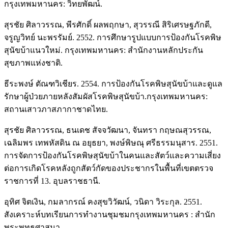
กรุงเทพมหานคร: วิทยพัฒน์.
สุรชัย ศิลาวรรณ, พีรศักดิ์ ผลพฤกษา, สุวรรณี สิริเศรษฐภักดี,
จรูญวิทย์ นะพรรัมย์. 2552. การศึกษารูปแบบการป้องกันโรคพิษ
สุนัขบ้าแนวใหม่. กรุงเทพมหานคร: สำนักงานหลักประกัน
สุขภาพแห่งชาติ.
ธีระพงษ์ ตัณฑวิเชียร. 2554. การป้องกันโรคพิษสุนัขบ้าและดูแล
รักษาผู้ป่วยภายหลังสัมผัสโรคพิษสุนัขบ้า.กรุงเทพมหานคร:
สถานเสาวภาสภากาชาดไทย.
สุรชัย ศิลาวรรณ, ธนเดช สัจจวัฒนา, จันทรา กฤษณสุวรรณ,
เฉลิมพร เทพหัสดิน ณ อยุธยา, พงษ์พิษณุ ศรีธรรมนุสาร. 2551.
การจัดการป้องกันโรคพิษสุนัขบ้าในคนและสัตว์และความเสี่ยง
ต่อการเกิดโรคหลังถูกสัตว์กัดของประชากรในพื้นที่เขตตรวจ
ราชการที่ 13. อุบลราชธานี.
อุทิศ จิตเงิน, กมลากรณ์ คงสุขวิวัฒน์, วนิดา วิระกุล. 2551.
สังเคราะห์บทเรียนการทำงานชุมชมกรุงเทพมหานคร : สำนัก
พระพุทธศาสนา.