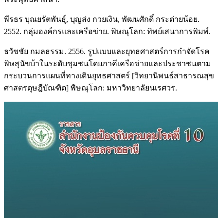
พีรธร บุณยรัตพันธุ์, บุญส่ง กวยเงิน, พัฒนศักดิ์ กระต่ายน้อย.
2552. กลุ่มองค์กรและเครือข่าย. พิษณุโลก: ทิพย์เสนาการพิมพ์.
ธวัชชัย กมลธรรม. 2556. รูปแบบและยุทธศาสตร์การกำจัดโรค
พิษสุนัขบ้าในระดับชุมชนโดยภาคีเครือข่ายและประชาชนตาม
กระบวนการแผนที่ทางเดินยุทธศาสตร์ [วิทยานิพนธ์สาธารณสุข
ศาสตรดุษฎีบัณฑิต] พิษณุโลก: มหาวิทยาลัยนเรศวร.