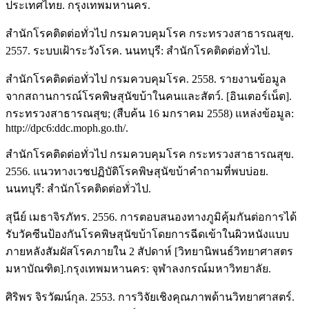
ประเทศไทย. กรุงเทพมหานคร.
สำนักโรคติดต่อทั่วไป กรมควบคุมโรค กระทรวงสาธารณสุข.
2557. ระบบเฝ้าระวังโรค. นนทบุรี: สำนักโรคติดต่อทั่วไป.
สำนักโรคติดต่อทั่วไป กรมควบคุมโรค. 2558. รายงานข้อมูล
จากสถานการณ์โรคพิษสุนัขบ้าในคนและสัตว์. [อินเตอร์เน็ต].
กระทรวงสาธารณสุข; (สืบค้น 16 มกราคม 2558) แหล่งข้อมูล:
http://dpc6:ddc.moph.go.th/.
สำนักโรคติดต่อทั่วไป กรมควบคุมโรค กระทรวงสาธารณสุข.
2556. แนวทางเวชปฏิบัติโรคพิษสุนัขบ้าคำถามที่พบบ่อย.
นนทบุรี: สำนักโรคติดต่อทั่วไป.
สุนีย์ เมธาจิรภัทร. 2556. การตอบสนองทางภูมิคุ้มกันต่อการได้
รับวัคซีนป้องกันโรคพิษสุนัขบ้าโดยการฉีดเข้าในผิวหนังแบบ
ภายหลังสัมผัสโรคภายใน 2 สัปดาห์ [วิทยานิพนธ์วิทยาศาสตร
มหาบัณฑิต].กรุงเทพมหานคร: จุฬาลงกรณ์มหาวิทยาลัย.
ศิริพร จิรวัฒน์กุล. 2553. การวิจัยเชิงคุณภาพด้านวิทยาศาสตร์.