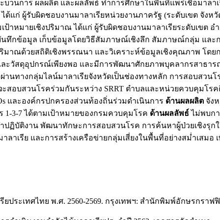
บวนการ ผลผลิต และผลลัพธ์ ทำการศึกษาในพื้นที่แพร่เชื้อมาลาเรียสู
ด้แก่ ผู้รับผิดชอบงานมาลาเรียหน่วยงานภาครัฐ (ระดับเขต จังหว
ป้าหมายเชิงปริมาณ ได้แก่ ผู้รับผิดชอบงานมาลาเรียระดับเขต 
ทึกข้อมูล เก็บข้อมูลโดยวิธีสัมภาษณ์เชิงลึก สัมภาษณ์กลุ่ม และก
ริมาณด้วยสถิติเชิงพรรณนา และวิเคราะห์ข้อมูลเชิงคุณภาพ โดยก
ละวัสดุอุปกรณ์เพียงพอ และมีการพัฒนาศักยภาพบุคลากรสาธารณสุขเป
ูลผ่านทางกลุ่มไลน์มาลาเรียจังหวัดเป็นช่องทางหลัก การสอบส
ลาเรียต่ำ จะสอบสวนโรคร่วมกันระหว่าง SRRT ตำบลและหน่วยควบคุ
Os และองค์กรปกครองส่วนท้องถิ่นร่วมดำเนินการ
ด้านผลผลิต
จังห
การ 1-3-7 ได้ตามเป้าหมายของกรมควบคุมโรค
ด้านผลลัพธ์
ไม่พบการ
ฏิบัติงาน พัฒนาทักษะการสอบสวนโรค การค้นหาผู้ป่วยเชิงรุกให้ผ
ลาเรีย และการสร้างเครือข่ายกลุ่มเสี่ยงในพื้นที่อย่างสม่ำเสมอ
ประเทศไทย พ.ศ. 2560-2569. กรุงเทพฯ: สำนักพิมพ์อักษรกราฟฟิค