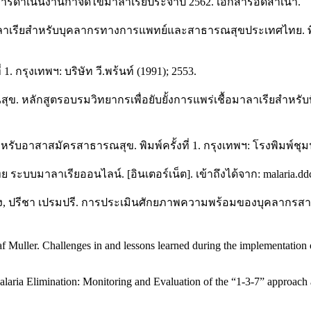
การดำเนินงานกำจัดไข้มาลาเรียประจำปี 2562. เอกสารอัดสำเนา.
รียสำหรับบุคลากรทางการแพทย์และสาธารณสุขประเทศไทย. พิมพ์คร
1. กรุงเทพฯ: บริษัท วี.พร้นท์ (1991); 2553.
กสูตรอบรมวิทยากรเพื่อยับยั้งการแพร่เชื้อมาลาเรียสำหรับทีม S
รียสำหรับอาสาสมัครสาธารณสุข. พิมพ์ครั้งที่ 1. กรุงเทพฯ: โรงพิม
มาลาเรียออนไลน์. [อินเตอร์เน็ต]. เข้าถึงได้จาก: malaria.ddc.
ต บุญเป็ง, ปรีชา เปรมปรี. การประเมินศักยภาพความพร้อมของบุคลา
uller. Challenges in and lessons learned during the implementation of 
laria Elimination: Monitoring and Evaluation of the “1-3-7” approa