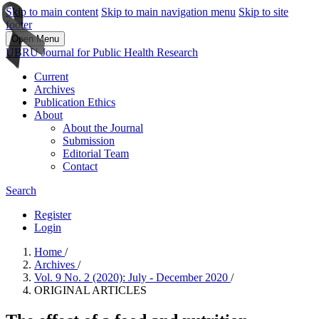
Skip to main content
Skip to main navigation menu
Skip to site
footer
Open Menu
UBRU Journal for Public Health Research
Current
Archives
Publication Ethics
About
About the Journal
Submission
Editorial Team
Contact
Search
Register
Login
Home
/
Archives
/
Vol. 9 No. 2 (2020): July - December 2020
/
ORIGINAL ARTICLES