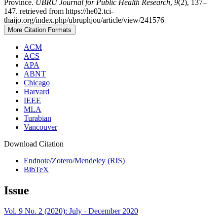
Province.
UBRU Journal for Public Health Research
,
9
(2), 137–
147. retrieved from https://he02.tci-
thaijo.org/index.php/ubruphjou/article/view/241576
More Citation Formats
ACM
ACS
APA
ABNT
Chicago
Harvard
IEEE
MLA
Turabian
Vancouver
Download Citation
Endnote/Zotero/Mendeley (RIS)
BibTeX
Issue
Vol. 9 No. 2 (2020): July - December 2020