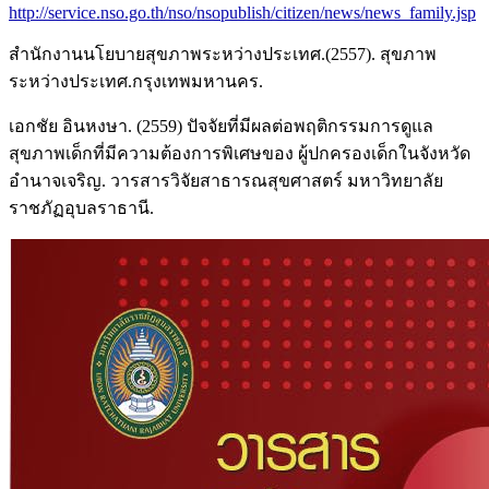
http://service.nso.go.th/nso/nsopublish/citizen/news/news_family.jsp
สำนักงานนโยบายสุขภาพระหว่างประเทศ.(2557). สุขภาพ
ระหว่างประเทศ.กรุงเทพมหานคร.
เอกชัย อินหงษา. (2559) ปัจจัยที่มีผลต่อพฤติกรรมการดูแล
สุขภาพเด็กที่มีความต้องการพิเศษของ ผู้ปกครองเด็กในจังหวัด
อำนาจเจริญ. วารสารวิจัยสาธารณสุขศาสตร์ มหาวิทยาลัย
ราชภัฏอุบลราธานี.