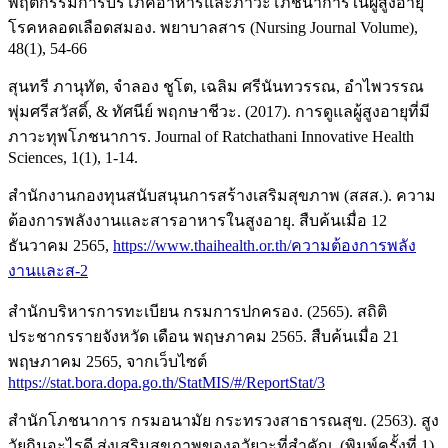
พฤติกรรมการบริโภคอาหารและภาวะโภชนาการในผู้สูงอายุ
โรคหลอดเลือดสมอง. พยาบาลสาร (Nursing Journal Volume),
48(1), 54-66
สุนทรี ภานุทัต, จำลอง ชูโต, เฉลิม ศรีนันทวรรณ, อำไพวรรณ
พุ่มศรีสวัสดิ์, & ทัศนีย์ พฤกษาชีวะ. (2017). การดูแลผู้สูงอายุที่มี
ภาวะทุพโภชนาการ. Journal of Ratchathani Innovative Health
Sciences, 1(1), 1-14.
สำนักงานกองทุนสนับสนุนการสร้างเสริมสุขภาพ (สสส.). ความ
ต้องการพลังงานและสารอาหารในสูงอายุ. สืบค้นเมื่อ 12
ธันวาคม 2565,
https://www.thaihealth.or.th/ความต้องการพลัง
งานและส-2
สำนักบริหารการทะเบียน กรมการปกครอง. (2565). สถิติ
ประชากรรายจังหวัด เดือน พฤษภาคม 2565. สืบค้นเมื่อ 21
พฤษภาคม 2565, จากเว็บไซต์
https://stat.bora.dopa.go.th/StatMIS/#/ReportStat/3
สำนักโภชนาการ กรมอนามัย กระทรวงสาธารณสุข. (2563). สูง
วัยกินอะไรดี ส่งเสริมสุขภาพของอวัยวะที่สำคัญ. (พิมพ์ครั้งที่ 1),