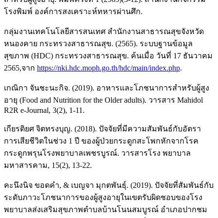
โรงพิมพ์ องค์การสงเคราะห์ทหารผ่านศึก.
กลุ่มงานเทคโนโลยีสารสนเทศ สำนักงานสาธารณสุขจังหวัด
หนองคาย กระทรวงสาธารณสุข. (2565). ระบบฐานข้อมูล
สุขภาพ (HDC) กระทรวงสาธารณสุข. ค้นเมื่อ วันที่ 17 ธันวาคม
2565,จาก
https://nki.hdc.moph.go.th/hdc/main/index.php
.
เกณิกา จันชะนะกิจ. (2019). อาหารและโภชนาการสำหรับผู้สูง
อายุ (Food and Nutrition for the Older adults). วารสาร Mahidol
R2R e-Journal, 3(2), 1-11.
เกียรติยศ จิตทรงบุญ. (2018). ปัจจัยที่มีความสัมพันธ์กับอัตรา
การเสียชีวิตในช่วง 1 ปี ของผู้ป่วยกระดูกสะโพกหักจากโรค
กระดูกพรุนโรงพยาบาลเพชรบูรณ์. วารสารโรง พยาบาล
มหาสารคาม, 15(2), 13-22.
คะนึงนิจ ขอดคำ, & เบญจา มุกตพันธุ์. (2019). ปัจจัยที่สัมพันธ์กับ
ระดับภาวะโภชนาการของผู้สูงอายุในเขตรับผิดชอบของโรง
พยาบาลส่งเสริมสุขภาพตำบลบ้านโนนสมบูรณ์ อำเภอปากชม