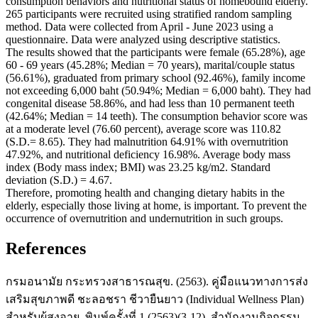
consumption behaviors and nutritional status of homebound elderly.
265 participants were recruited using stratified random sampling
method. Data were collected from April - June 2023 using a
questionnaire. Data were analyzed using descriptive statistics.
The results showed that the participants were female (65.28%), age
60 - 69 years (45.28%; Median = 70 years), marital/couple status
(56.61%), graduated from primary school (92.46%), family income
not exceeding 6,000 baht (50.94%; Median = 6,000 baht). They had
congenital disease 58.86%, and had less than 10 permanent teeth
(42.64%; Median = 14 teeth). The consumption behavior score was
at a moderate level (76.60 percent), average score was 110.82
(S.D.= 8.65). They had malnutrition 64.91% with overnutrition
47.92%, and nutritional deficiency 16.98%. Average body mass
index (Body mass index; BMI) was 23.25 kg/m2. Standard
deviation (S.D.) = 4.67.
Therefore, promoting health and changing dietary habits in the
elderly, especially those living at home, is important. To prevent the
occurrence of overnutrition and undernutrition in such groups.
References
กรมอนามัย กระทรวงสาธารณสุข. (2563). คู่มือแนวทางการส่ง
เสริมสุขภาพดี ชะลอชรา ชีวายืนยาว (Individual Wellness Plan)
สำหรับผู้สูงอายุ. พิมพ์ครั้งที่ 1 (2563)(3-12). สำนักงานกิจกรรม