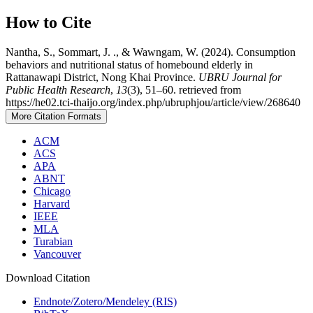
How to Cite
Nantha, S., Sommart, J. ., & Wawngam, W. (2024). Consumption
behaviors and nutritional status of homebound elderly in
Rattanawapi District, Nong Khai Province.
UBRU Journal for
Public Health Research
,
13
(3), 51–60. retrieved from
https://he02.tci-thaijo.org/index.php/ubruphjou/article/view/268640
More Citation Formats
ACM
ACS
APA
ABNT
Chicago
Harvard
IEEE
MLA
Turabian
Vancouver
Download Citation
Endnote/Zotero/Mendeley (RIS)