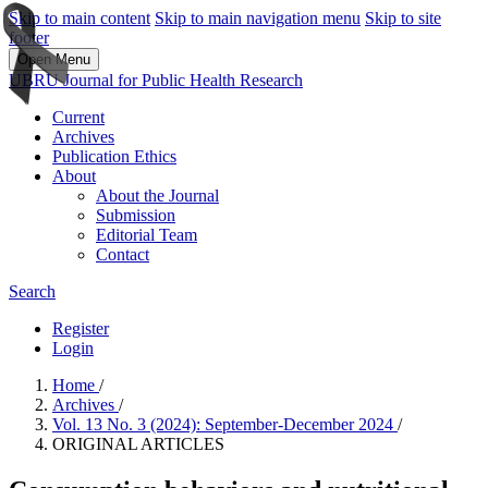
Skip to main content
Skip to main navigation menu
Skip to site
footer
Open Menu
UBRU Journal for Public Health Research
Current
Archives
Publication Ethics
About
About the Journal
Submission
Editorial Team
Contact
Search
Register
Login
Home
/
Archives
/
Vol. 13 No. 3 (2024): September-December 2024
/
ORIGINAL ARTICLES