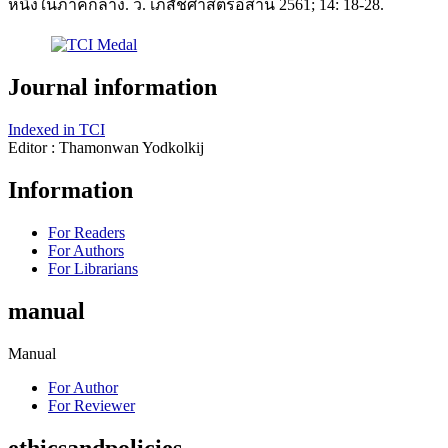
หนึ่งในภาคกลาง. ว. เภสัชศาสตร์อีสาน 2561; 14: 18-28.
Journal information
Indexed in TCI
Editor : Thamonwan Yodkolkij
Information
For Readers
For Authors
For Librarians
manual
Manual
For Author
For Reviewer
ethicsandpolicies