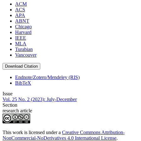
ACM
ACS
APA
ABNT
Chicago
Harvard
IEEE
MLA
Turabian
Vancouver
Download Citation
Endnote/Zotero/Mendeley (RIS)
BibTeX
Issue
Vol. 25 No. 2 (2023): July-December
Section
research article
This work is licensed under a
Creative Commons Attribution-
NonCommercial-NoDerivatives 4.0 International License
.