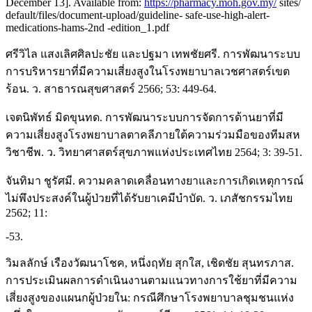
December 13]. Available from:
https://pharmacy.moh.gov.my/
sites/
default/files/document-upload/guideline- safe-use-high-alert-
medications-hams-2nd -edition_1.pdf
ศรีวิไล แสงเลิศศิลปะชัย และปฐมา เทพชัยศรี. การพัฒนาระบบ
การบริหารยาที่มีความเสี่ยงสูงในโรงพยาบาลเวชศาสตร์เขต
ร้อน. ว. สาธารณสุขศาสตร์ 2566; 53: 449-64.
เจตนิพัทธ์ มิดขุนทด. การพัฒนาระบบการจัดการด้านยาที่มี
ความเสี่ยงสูงโรงพยาบาลตาคลีภายใต้ความร่วมมือของทีมสห
วิชาชีพ. ว. วิทยาศาสตร์สุขภาพแห่งประเทศไทย 2564; 3: 39-51.
จันทิมา ชูรัศมี. ความคลาดเคลื่อนทางยาและการเกิดเหตุการณ์
ไม่พึงประสงค์ในผู้ป่วยที่ได้รับยาเคมีบําบัด. ว. เภสัชกรรมไทย
2562; 11:
-53.
วิมลลักษ์ เรืองวัฒนาโชค, หนึ่งฤทัย สุกใส, เชิดชัย สุนทรภาส.
การประเมินผลการดำเนินงานตามแนวทางการใช้ยาที่มีความ
เสี่ยงสูงของแผนกผู้ป่วยใน: กรณีศึกษาโรงพยาบาลชุมชนแห่ง