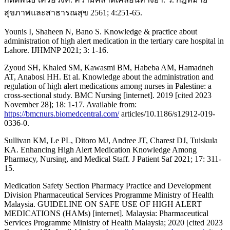
สุขภาพและสาธารณสุข 2561; 4:251-65.
Younis I, Shaheen N, Bano S. Knowledge & practice about
administration of high alert medication in the tertiary care hospital in
Lahore. IJHMNP 2021; 3: 1-16.
Zyoud SH, Khaled SM, Kawasmi BM, Habeba AM, Hamadneh
AT, Anabosi HH. Et al. Knowledge about the administration and
regulation of high alert medications among nurses in Palestine: a
cross-sectional study. BMC Nursing [internet]. 2019 [cited 2023
November 28]; 18: 1-17. Available from:
https://bmcnurs.biomedcentral.com/
articles/10.1186/s12912-019-
0336-0.
Sullivan KM, Le PL, Ditoro MJ, Andree JT, Charest DJ, Tuiskula
KA. Enhancing High Alert Medication Knowledge Among
Pharmacy, Nursing, and Medical Staff. J Patient Saf 2021; 17: 311-
15.
Medication Safety Section Pharmacy Practice and Development
Division Pharmaceutical Services Programme Ministry of Health
Malaysia. GUIDELINE ON SAFE USE OF HIGH ALERT
MEDICATIONS (HAMs) [internet]. Malaysia: Pharmaceutical
Services Programme Ministry of Health Malaysia; 2020 [cited 2023