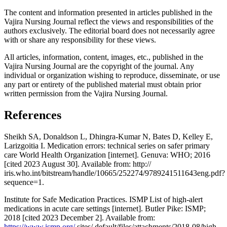
The content and information presented in articles published in the
Vajira Nursing Journal reflect the views and responsibilities of the
authors exclusively. The editorial board does not necessarily agree
with or share any responsibility for these views.
All articles, information, content, images, etc., published in the
Vajira Nursing Journal are the copyright of the journal. Any
individual or organization wishing to reproduce, disseminate, or use
any part or entirety of the published material must obtain prior
written permission from the Vajira Nursing Journal.
References
Sheikh SA, Donaldson L, Dhingra-Kumar N, Bates D, Kelley E,
Larizgoitia I. Medication errors: technical series on safer primary
care World Health Organization [internet]. Genuva: WHO; 2016
[cited 2023 August 30]. Available from: http://
iris.who.int/bitstream/handle/10665/252274/9789241511643eng.pdf?
sequence=1.
Institute for Safe Medication Practices. ISMP List of high-alert
medications in acute care settings [internet]. Butler Pike: ISMP;
2018 [cited 2023 December 2]. Available from:
https://www.ismp.org/
sites/ default/files/attachments/2018-08/high