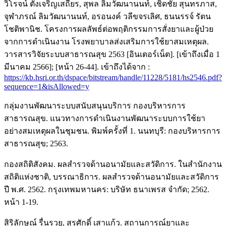
วิโรจน์ ตั้งเจริญเสถียร, สุพล ลิมวัฒนานนท์, เชิดชัย สุนทรภาส,
จุฬาภรณ์ ลิมวัฒนานนท์, อรอนงค์ วลีขจรเลิศ, ธนนรรจ์ รัตน
โชติพานิช. โครงการผลลัพธ์ต่อพฤติกรรมการสั่งยาและผู้ป่วย
จากการดำเนินงาน โรงพยาบาลส่งเสริมการใช้ยาสมเหตุผล.
วารสารวิจัยระบบสาธารณสุข 2563 [อินเตอร์เน็ต]. [เข้าถึงเมื่อ 1
มีนาคม 2566]; [หน้า 26-44]. เข้าถึงได้จาก :
https://kb.hsri.or.th/dspace/bitstream/handle/11228/5181/hs2546.pdf?
sequence=1&isAllowed=y
กลุ่มงานพัฒนาระบบสนับสนุนบริการ กองบริหารการ
สาธารณสุข. แนวทางการดำเนินงานพัฒนาระบบการใช้ยา
อย่างสมเหตุผลในชุมชน. พิมพ์ครั้งที่ 1. นนทบุรี: กองบริหารการ
สาธารณสุข; 2563.
กองสถิติสังคม. ผลสำรวจด้านอนามัยและสวัดิการ. ในสำนักงาน
สถิติแห่งชาติ, บรรณาธิการ. ผลสำรวจด้านอนามัยและสวัดิการ
ปี พ.ศ. 2562. กรุงเทพมหานคร: บริษัท ธนาเพรส จำกัด; 2562.
หน้า 1-19.
สิริลักษณ์ รื่นรวย, สุรศักดิ์ เสาแก้ว. สถานการณ์ยาและ