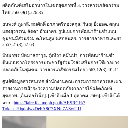
ผลิตภัณฑ์เสริมอาหารในเขตสุขภาพที่ 3. วารสารเภสัชกรรม
ไทย 2560;9(1):226-35
ธนพงศ์ ภูผาลี, สมศักดิ์ อาภาศรีทองสกุล, วิษณุ ยิ่งยอด, ตฤณ
แสงสุวรรณ, ลัดดา อำมาตร. รูปแบบการพัฒนาร้านชำแบบ
ชุมชนมีส่วนร่วม ต.โพนสูง จ.สกลนคร. วารสารอาหารและยา
2557;21(3):57-63
ปัทมาพร ปัทมาสราวุธ, รุ่งทิวา หมื่นปา. การพัฒนาร้านชำ
ต้นแบบจากโครงการประชารัฐร่วมใจส่งเสริมการใช้ยาอย่าง
ปลอดภัยในชุมชน. วารสารเภสัชกรรมไทย 2563;12(3): 01-11
ศูนย์ข้อมูลสารสนเทศ สำนักงานคณะกรรมการอาหารและยา.
รายงานการเฝ้าระวังความปลอดภัยจากการใช้ผลิตภัณฑ์
สุขภาพ. [อินเทอร์เน็ต]. [เข้าถึงเมื่อ 1 ตุลาคม 2566]. เข้าถึงได้
จาก :
https://faire.fda.moph.go.th/AESRCH/?
Token=HiqdofwzDebA8C3XNu7ASwUU