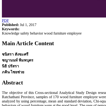
PDF
Published:
Jul 1, 2017
Keywords:
Knowledge safety behavior wood furniture employee
Main Article Content
ชนิสรา สังฆะศรี
ชญานนท์ พิมพบุตร
นิธิ ปรัสรา
ภคิน ไชยช่วย
Abstract
The objective of this Cross-sectional Analytical Study Design rese
Ratchathani Province, samples of 170 wood furniture employee were 
analyzed by using percentage, mean and standard deviation, Chi-squar
behaviors of wood furniture were at the good level. The uses of pers