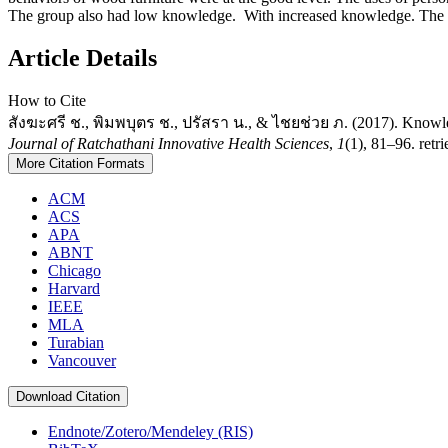
The group also had low knowledge. With increased knowledge. The kn
Article Details
How to Cite
สังฆะศรี ช., พิมพบุตร ช., ปรัสรา น., & ไชยช่วย ภ. (2017). Knowledge
Journal of Ratchathani Innovative Health Sciences
,
1
(1), 81–96. retr
More Citation Formats
ACM
ACS
APA
ABNT
Chicago
Harvard
IEEE
MLA
Turabian
Vancouver
Download Citation
Endnote/Zotero/Mendeley (RIS)