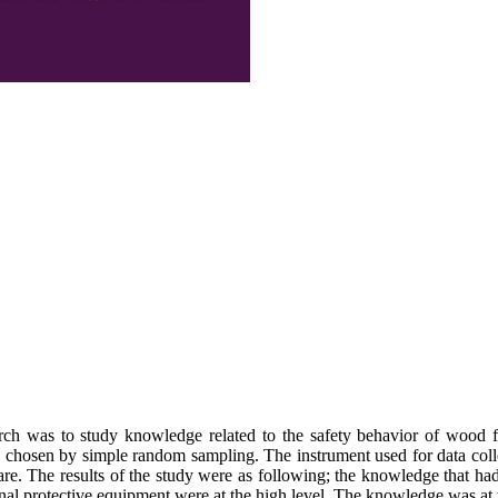
arch was to study knowledge related to the safety behavior of wood f
chosen by simple random sampling. The instrument used for data collec
e. The results of the study were as following; the knowledge that had s
onal protective equipment were at the high level. The knowledge was at