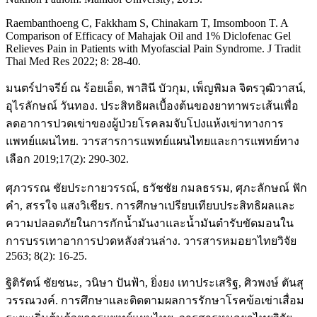
Raembanthoeng C, Fakkham S, Chinakarn T, Imsomboon T. A
Comparison of Efficacy of Mahajak Oil and 1% Diclofenac Gel
Relieves Pain in Patients with Myofascial Pain Syndrome. J Tradit
Thai Med Res 2022; 8: 28-40.
มนตร์ปาจรีย์ ณ ร้อยเอ็ด, พาสินี บัวกุม, เพ็ญพิมล จิตรวุฒิวาสน์,
อุไรลักษณ์ วันทอง. ประสิทธิผลเบื้องต้นของยาทาพระเส้นเพื่อ
ลดอาการปวดเข่าของผู้ป่วยโรคลมจับโปงแห้งเข่าทางการ
แพทย์แผนไทย. วารสารการแพทย์แผนไทยและการแพทย์ทาง
เลือก 2019;17(2): 290-302.
ศุภวรรณ ชัยประกายวรรณ์, ธวัชชัย กมลธรรม, ศุภะลักษณ์ ฟัก
คำ, สรรใจ แสงวิเชียร. การศึกษาเปรียบเทียบประสิทธิผลและ
ความปลอดภัยในการกักน้ำมันงาและน้ำมันตํารับขัดมอนใน
การบรรเทาอาการปวดหลังส่วนล่าง. วารสารหมอยาไทยวิจัย
2563; 8(2): 16-25.
ฐิติรัตน์ ชัยชนะ, วนิษา ปันฟ้า, ยิ่งยง เทาประเสริฐ, ศิวพงษ์ ตันสุ
วรรณวงค์. การศึกษาและติดตามผลการรักษาโรคข้อเข่าเสื่อม