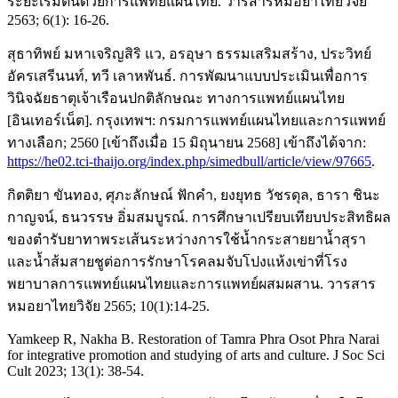
ระยะเริ่มต้นด้วยการแพทย์แผนไทย. วารสารหมอยาไทยวิจัย
2563; 6(1): 16-26.
สุธาทิพย์ มหาเจริญสิริ แว, อรอุษา ธรรมเสริมสร้าง, ประวิทย์
อัครเสรีนนท์, ทวี เลาหพันธ์. การพัฒนาแบบประเมินเพื่อการ
วินิจฉัยธาตุเจ้าเรือนปกติลักษณะ ทางการแพทย์แผนไทย
[อินเทอร์เน็ต]. กรุงเทพฯ: กรมการแพทย์แผนไทยและการแพทย์
ทางเลือก; 2560 [เข้าถึงเมื่อ 15 มิถุนายน 2568] เข้าถึงได้จาก:
https://he02.tci-thaijo.org/index.php/simedbull/article/view/97665
.
กิตติยา ขันทอง, ศุภะลักษณ์ ฟักคำ, ยงยุทธ วัชรดุล, ธารา ชินะ
กาญจน์, ธนวรรษ อิ่มสมบูรณ์. การศึกษาเปรียบเทียบประสิทธิผล
ของตํารับยาทาพระเส้นระหว่างการใช้น้ำกระสายยาน้ำสุรา
และน้ำส้มสายชูต่อการรักษาโรคลมจับโปงแห้งเข่าที่โรง
พยาบาลการแพทย์แผนไทยและการแพทย์ผสมผสาน. วารสาร
หมอยาไทยวิจัย 2565; 10(1):14-25.
Yamkeep R, Nakha B. Restoration of Tamra Phra Osot Phra Narai
for integrative promotion and studying of arts and culture. J Soc Sci
Cult 2023; 13(1): 38-54.