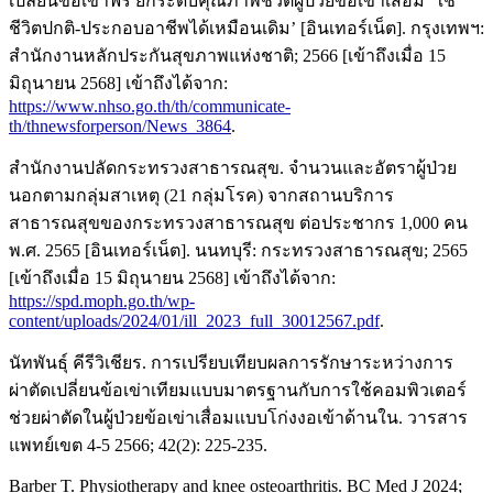
เปลี่ยนข้อเข่าฟรี ยกระดับคุณภาพชีวิตผู้ป่วยข้อเข่าเสื่อม ‘ใช้
ชีวิตปกติ-ประกอบอาชีพได้เหมือนเดิม’ [อินเทอร์เน็ต]. กรุงเทพฯ:
สำนักงานหลักประกันสุขภาพแห่งชาติ; 2566 [เข้าถึงเมื่อ 15
มิถุนายน 2568] เข้าถึงได้จาก:
https://www.nhso.go.th/th/communicate-
th/thnewsforperson/News_3864
.
สำนักงานปลัดกระทรวงสาธารณสุข. จำนวนและอัตราผู้ป่วย
นอกตามกลุ่มสาเหตุ (21 กลุ่มโรค) จากสถานบริการ
สาธารณสุขของกระทรวงสาธารณสุข ต่อประชากร 1,000 คน
พ.ศ. 2565 [อินเทอร์เน็ต]. นนทบุรี: กระทรวงสาธารณสุข; 2565
[เข้าถึงเมื่อ 15 มิถุนายน 2568] เข้าถึงได้จาก:
https://spd.moph.go.th/wp-
content/uploads/2024/01/ill_2023_full_30012567.pdf
.
นัทพันธุ์ คีรีวิเชียร. การเปรียบเทียบผลการรักษาระหว่างการ
ผ่าตัดเปลี่ยนข้อเข่าเทียมแบบมาตรฐานกับการใช้คอมพิวเตอร์
ช่วยผ่าตัดในผู้ป่วยข้อเข่าเสื่อมแบบโก่งงอเข้าด้านใน. วารสาร
แพทย์เขต 4-5 2566; 42(2): 225-235.
Barber T. Physiotherapy and knee osteoarthritis. BC Med J 2024;