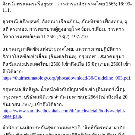
จังหวัดพระนครศรีอยุธยา. วารสารเภสัชกรรมไทย 2565; 16: 99-
111.
สุวรรณี สร้อยสงค์, อังคณา เรือนก้อน, ภัณฑิรชา เฟื่องทอง, ผุ
สดี สระทอง. การพยาบาลผู้สูงอายุโรคข้อเข่าเสื่อม. วารสาร
วิชาการแพทย์เขต 11 2562; 33(2): 197-210.
สมาคมรูมาติสซั่มแห่งประเทศไทย. แนวทางเวชปฏิบัติการ
รักษาโรคข้อเข่าเสื่อม [อินเตอร์เนต]. กรุงเทพฯ: สมาคมรูมา
ติสซั่มแห่งประเทศไทย; 2568 [เข้าถึงเมื่อ 15 มิถุนายน 2568] เข้า
ถึงได้จาก:
https://thairheumatology.org/phocadownload/36/Guideline_003.pdf
.
กฤษกมล สิทธิทูล. น้ำหนักตัวกับปัญหาข้อเข่า [อินเทอร์เน็ต].
กรุงเทพฯ: บริษัทสมิติเวช จำกัด (มหาชน); 2564 [เข้าถึงเมื่อ 20
กันยายน 2567]. เข้าถึงได้จาก:
https://www.samitivejhospitals.com/th/article/detail/body-weight-
knee-pain
.
สำนักงานหลักประกันสุขภาพแห่งชาติ. ‘สิทธิบัตรทอง’ ผ่าตัด