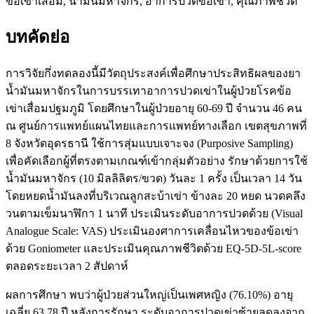
ข้อเข่าเสื่อม, น้ำมันมหาจักร, อาการปวดข้อเข่า, คุณภาพชีวิต
บทคัดย่อ
การวิจัยกึ่งทดลองนี้มีวัตถุประสงค์เพื่อศึกษาประสิทธิผลของยา
น้ำมันมหาจักรในการบรรเทาอาการปวดเข่าในผู้ป่วยโรคข้อ
เข่าเสื่อมปฐมภูมิ โดยศึกษาในผู้ป่วยอายุ 60-69 ปี จำนวน 46 คน
ณ ศูนย์การแพทย์แผนไทยและการแพทย์ทางเลือก เขตสุขภาพที่
8 จังหวัดอุดรธานี ใช้การสุ่มแบบเจาะจง (Purposive Sampling)
เพื่อคัดเลือกผู้ที่ตรงตามเกณฑ์เข้ากลุ่มตัวอย่าง รักษาด้วยการใช้
น้ำมันมหาจักร (10 มิลลิลิตร/ขวด) วันละ 1 ครั้ง เป็นเวลา 14 วัน
โดยหยดน้ำมันลงที่บริเวณลูกสะบ้าเข่า ข้างละ 20 หยด นวดคลึง
วนตามเข็มนาฬิกา 1 นาที ประเมินระดับอาการปวดด้วย (Visual
Analogue Scale: VAS) ประเมินองศาการเคลื่อนไหวของข้อเข่า
ด้วย Goniometer และประเมินคุณภาพชีวิตด้วย EQ-5D-5L-score
ตลอดระยะเวลา 2 สัปดาห์
ผลการศึกษา พบว่าผู้ป่วยส่วนใหญ่เป็นเพศหญิง (76.10%) อายุ
เฉลี่ย 63.78 ปี หลังการรักษา ระดับอาการปวดเข่าซ้ายลดลงจาก