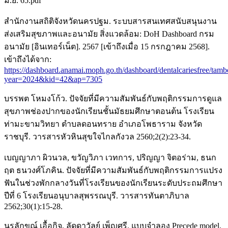
มิ.ย. 65.pdf
สำนักงานสถิติจังหวัดนครปฐม. ระบบสารสนเทศสนับสนุนงาน
ส่งเสริมสุขภาพและอนามัย สิ่งแวดล้อม: DoH Dashboard กรม
อนามัย [อินเทอร์เน็ต]. 2567 [เข้าถึงเมื่อ 15 กรกฎาคม 2568].
เข้าถึงได้จาก:
https://dashboard.anamai.moph.go.th/dashboard/dentalcariesfree/tam
year=2024&kid=42&ap=7305
บรรพต โหมงโก้ว. ปัจจัยที่มีความสัมพันธ์กับพฤติกรรมการดูแล
สุขภาพช่องปากของนักเรียนชั้นมัธยมศึกษาตอนต้น โรงเรียน
ท่ามะขามวิทยา ตำบลดอนทราย อำเภอโพธาราม จังหวัด
ราชบุรี. วารสารหัวหินสุขใจไกลกังวล 2560;2(2):23-34.
เบญญาภา ผิวนวล, ขวัญวิภา เวทการ, ปริญญา จิตอร่าม, ธนก
ฤต ธนวงศ์โภคิน. ปัจจัยที่มีความสัมพันธ์กับพฤติกรรมการแปรง
ฟันในช่วงพักกลางวันที่โรงเรียนของนักเรียนระดับประถมศึกษา
ปีที่ 6 โรงเรียนอนุบาลสุพรรณบุรี. วารสารทันตาภิบาล
2562;30(1):15-28.
นรลักขณ์ เอื้อกิจ, ลัดดาวัลย์ เพ็ญศรี. แบบจำลอง Precede model.