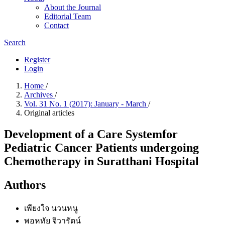
About the Journal
Editorial Team
Contact
Search
Register
Login
Home
/
Archives
/
Vol. 31 No. 1 (2017): January - March
/
Original articles
Development of a Care Systemfor
Pediatric Cancer Patients undergoing
Chemotherapy in Suratthani Hospital
Authors
เพียงใจ นวนหนู
พอหทัย จิวารัตน์