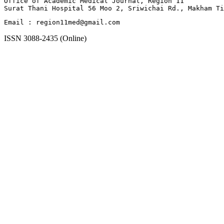
Office of Academic Medical Journal, Region 11

Surat Thani Hospital 56 Moo 2, Sriwichai Rd., Makham T
Email : region11med@gmail.com
ISSN 3088-2435 (Online)