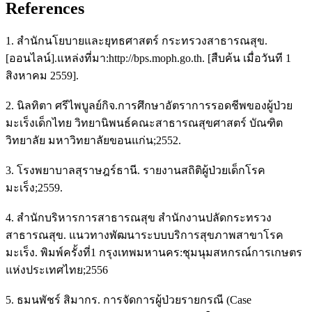
References
1. สำนักนโยบายและยุทธศาสตร์ กระทรวงสาธารณสุข.
[ออนไลน์].แหล่งที่มา:http://bps.moph.go.th. [สืบค้น เมื่อวันที 1
สิงหาคม 2559].
2. นิลทิตา ศรีไพบูลย์กิจ.การศึกษาอัตราการรอดชีพของผู้ป่วย
มะเร็งเด็กไทย วิทยานิพนธ์คณะสาธารณสุขศาสตร์ บัณฑิต
วิทยาลัย มหาวิทยาลัยขอนแก่น;2552.
3. โรงพยาบาลสุราษฎร์ธานี. รายงานสถิติผู้ป่วยเด็กโรค
มะเร็ง;2559.
4. สำนักบริหารการสาธารณสุข สำนักงานปลัดกระทรวง
สาธารณสุข. แนวทางพัฒนาระบบบริการสุขภาพสาขาโรค
มะเร็ง. พิมพ์ครั้งที่1 กรุงเทพมหานคร:ชุมนุมสหกรณ์การเกษตร
แห่งประเทศไทย;2556
5. ธมนพัชร์ สิมากร. การจัดการผู้ป่วยรายกรณี (Case