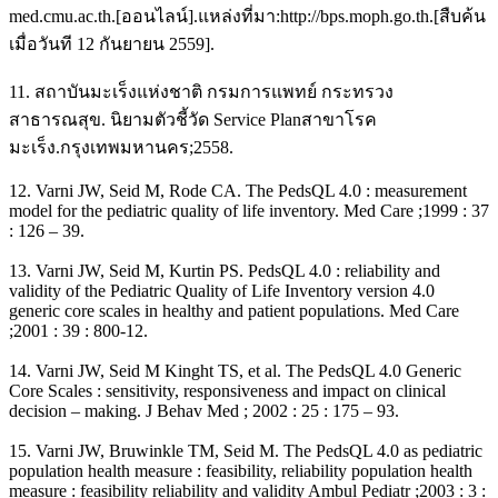
med.cmu.ac.th.[ออนไลน์].แหล่งที่มา:http://bps.moph.go.th.[สืบค้น
เมื่อวันที 12 กันยายน 2559].
11. สถาบันมะเร็งแห่งชาติ กรมการแพทย์ กระทรวง
สาธารณสุข. นิยามตัวชี้วัด Service Planสาขาโรค
มะเร็ง.กรุงเทพมหานคร;2558.
12. Varni JW, Seid M, Rode CA. The PedsQL 4.0 : measurement
model for the pediatric quality of life inventory. Med Care ;1999 : 37
: 126 – 39.
13. Varni JW, Seid M, Kurtin PS. PedsQL 4.0 : reliability and
validity of the Pediatric Quality of Life Inventory version 4.0
generic core scales in healthy and patient populations. Med Care
;2001 : 39 : 800-12.
14. Varni JW, Seid M Kinght TS, et al. The PedsQL 4.0 Generic
Core Scales : sensitivity, responsiveness and impact on clinical
decision – making. J Behav Med ; 2002 : 25 : 175 – 93.
15. Varni JW, Bruwinkle TM, Seid M. The PedsQL 4.0 as pediatric
population health measure : feasibility, reliability population health
measure : feasibility reliability and validity Ambul Pediatr ;2003 : 3 :