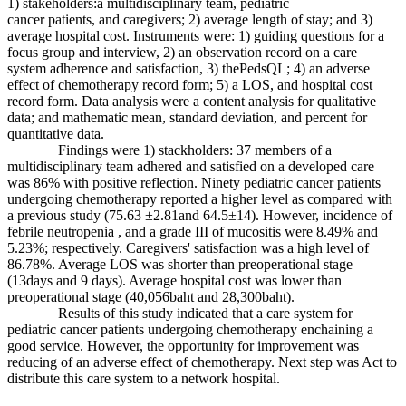
1) stakeholders:a multidisciplinary team, pediatric
cancer patients, and caregivers; 2) average length of stay; and 3)
average hospital cost. Instruments were: 1) guiding questions for a
focus group and interview, 2) an observation record on a care
system adherence and satisfaction, 3) thePedsQL; 4) an adverse
effect of chemotherapy record form; 5) a LOS, and hospital cost
record form. Data analysis were a content analysis for qualitative
data; and mathematic mean, standard deviation, and percent for
quantitative data.
Findings were 1) stackholders: 37 members of a
multidisciplinary team adhered and satisfied on a developed care
was 86% with positive reflection. Ninety pediatric cancer patients
undergoing chemotherapy reported a higher level as compared with
a previous study (75.63 ±2.81and 64.5±14). However, incidence of
febrile neutropenia , and a grade III of mucositis were 8.49% and
5.23%; respectively. Caregivers' satisfaction was a high level of
86.78%. Average LOS was shorter than preoperational stage
(13days and 9 days). Average hospital cost was lower than
preoperational stage (40,056baht and 28,300baht).
Results of this study indicated that a care system for
pediatric cancer patients undergoing chemotherapy enchaining a
good service. However, the opportunity for improvement was
reducing of an adverse effect of chemotherapy. Next step was Act to
distribute this care system to a network hospital.