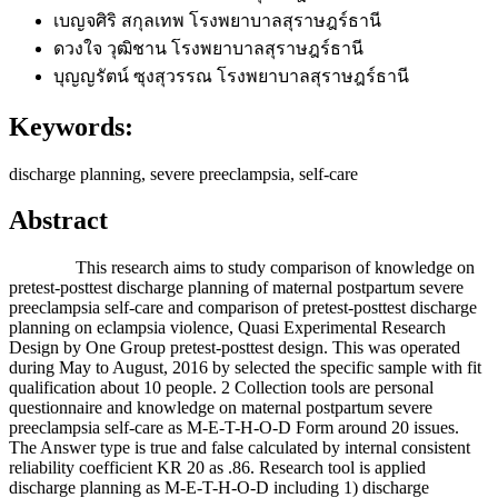
เบญจศิริ สกุลเทพ
โรงพยาบาลสุราษฎร์ธานี
ดวงใจ วุฒิชาน
โรงพยาบาลสุราษฎร์ธานี
บุญญรัตน์ ซุงสุวรรณ
โรงพยาบาลสุราษฎร์ธานี
Keywords:
discharge planning, severe preeclampsia, self-care
Abstract
This research aims to study comparison of knowledge on
pretest-posttest discharge planning of maternal postpartum severe
preeclampsia self-care and comparison of pretest-posttest discharge
planning on eclampsia violence, Quasi Experimental Research
Design by One Group pretest-posttest design. This was operated
during May to August, 2016 by selected the specific sample with fit
qualification about 10 people. 2 Collection tools are personal
questionnaire and knowledge on maternal postpartum severe
preeclampsia self-care as M-E-T-H-O-D Form around 20 issues.
The Answer type is true and false calculated by internal consistent
reliability coefficient KR 20 as .86. Research tool is applied
discharge planning as M-E-T-H-O-D including 1) discharge