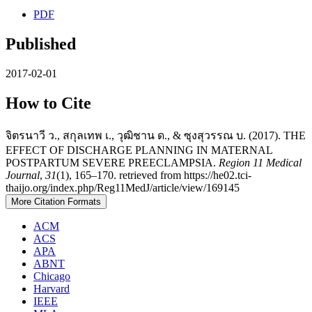
PDF
Published
2017-02-01
How to Cite
จิตรนาวี ว., สกุลเทพ เ., วุฒิชาน ด., & ซุงสุวรรณ บ. (2017). THE
EFFECT OF DISCHARGE PLANNING IN MATERNAL
POSTPARTUM SEVERE PREECLAMPSIA.
Region 11 Medical
Journal
,
31
(1), 165–170. retrieved from https://he02.tci-
thaijo.org/index.php/Reg11MedJ/article/view/169145
More Citation Formats
ACM
ACS
APA
ABNT
Chicago
Harvard
IEEE