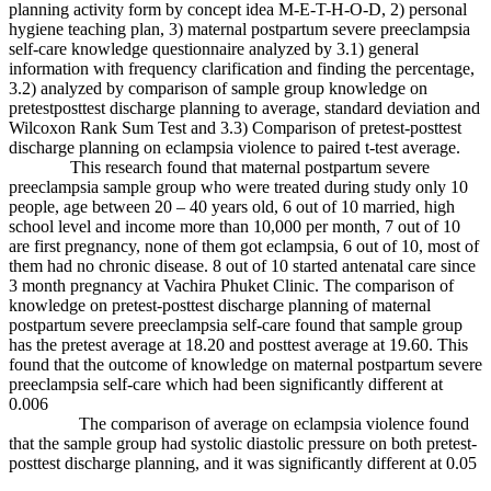
planning activity form by concept idea M-E-T-H-O-D, 2) personal
hygiene teaching plan, 3) maternal postpartum severe preeclampsia
self-care knowledge questionnaire analyzed by 3.1) general
information with frequency clarification and finding the percentage,
3.2) analyzed by comparison of sample group knowledge on
pretestposttest discharge planning to average, standard deviation and
Wilcoxon Rank Sum Test and 3.3) Comparison of pretest-posttest
discharge planning on eclampsia violence to paired t-test average.
This research found that maternal postpartum severe
preeclampsia sample group who were treated during study only 10
people, age between 20 – 40 years old, 6 out of 10 married, high
school level and income more than 10,000 per month, 7 out of 10
are first pregnancy, none of them got eclampsia, 6 out of 10, most of
them had no chronic disease. 8 out of 10 started antenatal care since
3 month pregnancy at Vachira Phuket Clinic. The comparison of
knowledge on pretest-posttest discharge planning of maternal
postpartum severe preeclampsia self-care found that sample group
has the pretest average at 18.20 and posttest average at 19.60. This
found that the outcome of knowledge on maternal postpartum severe
preeclampsia self-care which had been significantly different at
0.006
The comparison of average on eclampsia violence found
that the sample group had systolic diastolic pressure on both pretest-
posttest discharge planning, and it was significantly different at 0.05