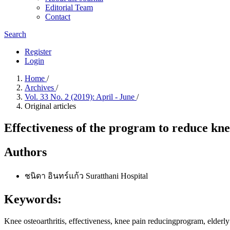
Editorial Team
Contact
Search
Register
Login
Home
/
Archives
/
Vol. 33 No. 2 (2019): April - June
/
Original articles
Effectiveness of the program to reduce knee
Authors
ชนิดา อินทร์แก้ว
Suratthani Hospital
Keywords:
Knee osteoarthritis, effectiveness, knee pain reducingprogram, elderly