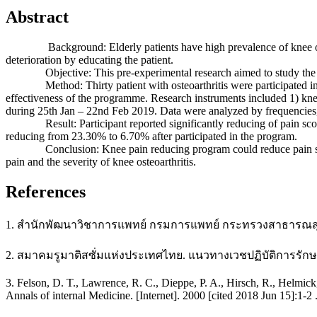
Abstract
Background: Elderly patients have high prevalence of knee osteoart
deterioration by educating the patient.
Objective: This pre-experimental research aimed to study the effect
Method: Thirty patient with osteoarthritis were participated in this
effectiveness of the programme. Research instruments included 1) kne
during 25th Jan – 22nd Feb 2019. Data were analyzed by frequencies, 
Result: Participant reported significantly reducing of pain score aft
reducing from 23.30% to 6.70% after participated in the program.
Conclusion: Knee pain reducing program could reduce pain score and 
pain and the severity of knee osteoarthritis.
References
1. สำนักพัฒนาวิชาการแพทย์ กรมการแพทย์ กระทรวงสาธารณสุข.
2. สมาคมรูมาติสซั่มแห่งประเทศไทย. แนวทางเวชปฏิบัติการรักษาโ
3. Felson, D. T., Lawrence, R. C., Dieppe, P. A., Hirsch, R., Helmick, C
Annals of internal Medicine. [Internet]. 2000 [cited 2018 Jun 15]:1-2