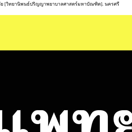
วัย [วิทยานิพนธ์ปริญญาพยาบาลศาสตร์มหาบัณฑิต]. นครศรี