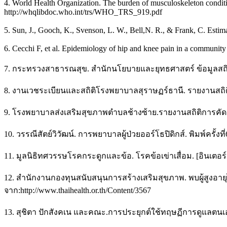
4. World Health Organization. The burden of musculoskeleton condition
http://whqlibdoc.who.int/trs/WHO_TRS_919.pdf
5. Sun, J., Gooch, K., Svenson, L. W., Bell,N. R., & Frank, C. Estim
6. Cecchi F, et al. Epidemiology of hip and knee pain in a community 
7. กระทรวงสาธารณสุข. สำนักนโยบายและยุทธศาสตร์ ข้อมูลสถิติ. [อิน
8. งานเวชระเบียนและสถิติโรงพยาบาลสุราษฏร์ธานี. รายงานสถิติป
9. โรงพยาบาลส่งเสริมสุขภาพตำบลช้างซ้าย.รายงานสถิติการคัดก
10. วรรณีสัตย์วิวัฒน์. การพยาบาลผู้ป่วยออร์โธปิดิกส์. พิมพ์ครั้งที
11. มูลนิธิทศวรรษโรคกระดูกและข้อ. โรคข้อเข่าเสื่อม. [อินเตอร์เน็ต
12. สำนักงานกองทุนสนับสนุนการสร้างเสริมสุขภาพ. พบผู้สูงอายุไทย 
จาก:http://www.thaihealth.or.th/Content/3567
13. สุชิตา ปักสังคเน และคณะ.การประยุกต์ใช้ทฤษฏีการดูแลตนเอ