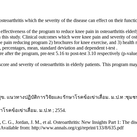
hritis which the severity of the disease can effect on their function
iveness of the program to reduce knee pain in osteoarthritis elderly 
 study. Clinical outcomes which were knee pain and severity of osteoa
e pain reducing program 2) brochures for knee exercise, and 3) health 
percentages, mean, standard deviation and dependent t-test .
er the program, pre-test 5.16 to post-test 3.10 respectively (p-value<
severity of osteoarthritis in elderly patients. This program may bene
 แนวทางปฏิบัติการวิจัยและรักษาโรคข้อเข่าเสื่อม. ม.ป.ท :ชุ
รคข้อเข่าเสื่อม. ม.ป.ท ; 2554.
. G., Jordan, J. M., et al. Osteoarthritis: New Insights Part 1: The dise
 .Available from: http://www.annals.org/cgi/reprint/133/8/635.pdf