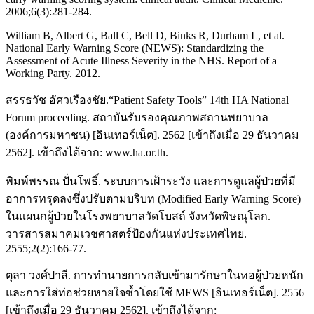
2006;6(3):281-284.
William B, Albert G, Ball C, Bell D, Binks R, Durham L, et al.
National Early Warning Score (NEWS): Standardizing the
Assessment of Acute Illness Severity in the NHS. Report of a
Working Party. 2012.
สรรธวัช อัศวเรืองชัย.“Patient Safety Tools” 14th HA National
Forum proceeding. สถาบันรับรองคุณภาพสถานพยาบาล
(องค์การมหาชน) [อินเทอร์เน็ต]. 2562 [เข้าถึงเมื่อ 29 ธันวาคม
2562]. เข้าถึงได้จาก: www.ha.or.th.
พิมพ์พรรณ ปั่นโพธิ์. ระบบการเฝ้าระวัง และการดูแลผู้ป่วยที่มี
อาการทรุดลงซึ่งปรับตามบริบท (Modified Early Warning Score)
ในแผนกผู้ป่วยในโรงพยาบาลวัดโบสถ์ จังหวัดพิษณุโลก.
วารสารสมาคมเวชศาสตร์ป้องกันแห่งประเทศไทย.
2555;2(2):166-77.
ตุลา วงศ์ปาลี. การทำนายการกลับเข้ามารักษาในหอผู้ป่วยหนัก
และการใส่ท่อช่วยหายใจซ้ำโดยใช้ MEWS [อินเทอร์เน็ต]. 2556
[เข้าถึงเมื่อ 29 ธันวาคม 2562]. เข้าถึงได้จาก: