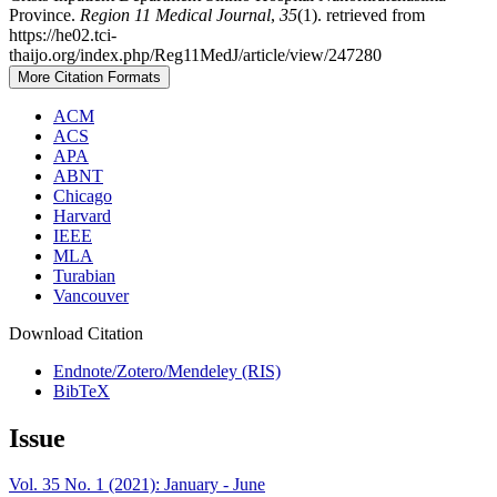
Province.
Region 11 Medical Journal
,
35
(1). retrieved from
https://he02.tci-
thaijo.org/index.php/Reg11MedJ/article/view/247280
More Citation Formats
ACM
ACS
APA
ABNT
Chicago
Harvard
IEEE
MLA
Turabian
Vancouver
Download Citation
Endnote/Zotero/Mendeley (RIS)
BibTeX
Issue
Vol. 35 No. 1 (2021): January - June