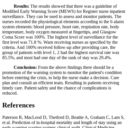
Results:
The results showed that there was a guideline of
Modified Early Warning Score (MEWS) for Register nurse inpatient
surveillance. They can be used to assess and monitor patients. The
nurses recorded the physiological elements according to the 6 alarm
system elements: blood pressure, heart rate, respiration rate, body
temperature, body oxygen measured at fingertips, and Glasgow
Coma Score was 100%. The highest level of surveillance for the
first level was 71.8 %. Warn receiving nurses as specified by the
criteria. And 100% received follow-up after providing care, the
group of patients with level 1, 2 had the highest survival rate was
85.5%, and most had one day of the rank of stay was 29.4%.
Conclusion:
From the above findings there should be a
promotion of the warning system to monitor the patient's condition
before entering the crisis, to help the nurse make a decision. Care
plan and consult an efficient team. Resulting in patients receiving
timely care. Patient safety and the chance of complications is
reduced.
References
Paterson R, MacLeod D, Thetford D, Beattie A, Graham C, Lam S,
et al. Prediction of in-hospital mortality and length of stay using an
early warning scoring system: clinical audit. Clinical Medicine.