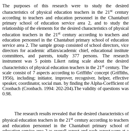
The purposes of this research were to study the desired
st
characteristics of physical education teachers in the 21
century
according to teachers and education personnel in the Chantaburi
primary school of education service area 2, and to study the
relationship of the elements for the desired characteristics of physical
st
education teachers in the 21
century according to teachers and
education personnel in the Chantaburi primary school of education
service area 2. The sample group consisted of school directors, vice
directors for academic affairs/academic chief, educational institute
committees, and parents, totally 377 persons. The research
instrument was 5 points Likert rating scale about the desired
st
characteristics of physical education teachers in the 21
century. The
scale consist of 7 aspects according to Griffiths’ concept (Griffiths,
1956), including; initiator, improver, recogniver, helper, effective
speaker, coordinator, social man. by finding the Alpha-Coefficient of
Cronbach (Cronbach. 1994: 202-204).The validity of questions was
0.98.
The research results revealed that the desired characteristics of
st
physical education teachers in the 21
century according to teachers
and education personnel in the Chantaburi primary school of
education service area 2 as overall aspect and each aspect were at a