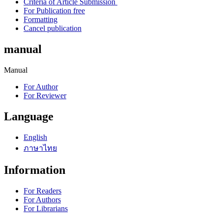
Criteria of Article Submission
For Publication free
Formatting
Cancel publication
manual
Manual
For Author
For Reviewer
Language
English
ภาษาไทย
Information
For Readers
For Authors
For Librarians