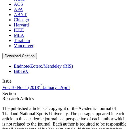
ACS
APA
ABNT
Chicago
Harvard
IEEE
MLA
Turabian
Vancouver
Download Citation
Endnote/Zotero/Mendeley (RIS)
BibTeX
Issue
Vol. 10 No. 1 (2018): ๋January - April
Section
Research Articles
The published article is a copyright of the Academic Journal of
Thailand National Sports University. The passage appeared in each
article in this academic journal is a perspective of each author which
is not related to the journal. Each author is required to be responsible