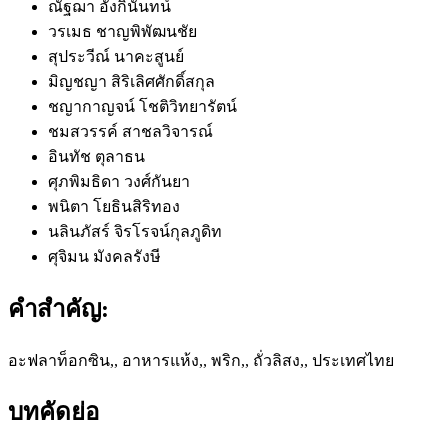
ณัฐฌา อังกินันทน์
วรเมธ ชาญพิพัฒนชัย
สุประวีณ์ นาคะสูนย์
มิญชญา สิริเลิศศักดิ์สกุล
ชญากาญจน์ โชติวิทยารัตน์
ชมสวรรค์ สาชลวิจารณ์
อินทัช ตุลาธน
ศุภพิมธิดา วงศ์กันยา
พนิตา โยธินสิริทอง
นลินภัสร์ จิรโรจน์กุลภูดิท
ศุจิมน มังคลรังษี
คำสำคัญ:
อะฟลาท็อกซิน,, อาหารแห้ง,, พริก,, ถั่วลิสง,, ประเทศไทย
บทคัดย่อ