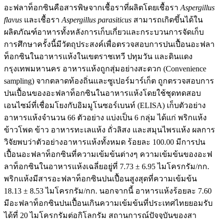
อะฟลาท็อกซินคือสารพิษจากเชื้อราที่ผลิตโดยเชื้อรา
Aspergillus
flavus
และเชื้อรา
Aspergillus parasiticus
สามารถเกิดขึ้นได้ใน
ผลิตภัณฑ์อาหารทั้งหลังการเก็บเกี่ยวและกระบวนการจัดเก็บ
การศึกษาครั้งนี้มีวัตถุประสงค์เพื่อตรวจสอบการปนเปื้อนอะฟลา
ท็อกซินในอาหารแห้งในเขตราชเทวี ปทุมวัน และดินแดง
กรุงเทพมหานคร อาหารแห้งถูกสุ่มอย่างสะดวก (Convenience
sampling) จากตลาดท้องถิ่นและซูเปอร์มาร์เก็ต ถูกตรวจสอบการ
ปนเปื้อนของอะฟลาท็อกซินในอาหารแห้งโดยใช้ชุดทดสอบ
เอนไซม์ที่เชื่อมโยงกับอิมมูโนซอร์เบนท์ (ELISA) เก็บตัวอย่าง
อาหารแห้งจำนวน 66 ตัวอย่าง แบ่งเป็น 6 กลุ่ม ได้แก่ พริกแห้ง
ข้าวโพด ข้าว อาหารทะเลแห้ง ถั่วลิสง และสมุนไพรแห้ง ผลการ
วิจัยพบว่าตัวอย่างอาหารแห้งทั้งหมด ร้อยละ 100.00 มีการปน
เปื้อนอะฟลาท็อกซินที่ความเข้มข้นต่างๆ ความเข้มข้นของอะฟ
ลาท็อกซินในอาหารแห้งเฉลี่ยอยู่ที่ 7.73 ± 6.95 ไมโครกรัม/กก.
พริกแห้งมีสารอะฟลาท็อกซินปนเปื้อนสูงสุดที่ความเข้มข้น
18.13 ± 8.53 ไมโครกรัม/กก. นอกจากนี้ อาหารแห้งร้อยละ 7.60
มีอะฟลาท็อกซินปนเปื้อนเกินความเข้มข้นที่ประเทศไทยยอมรับ
ได้ที่ 20 ไมโครกรัมต่อกิโลกรัม สถานการณ์ปัจจุบันของสา