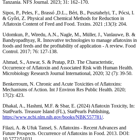
Tanzania. NFS Journal. 2023; 31: 162–170.
Sipos, P., Peles, F., Brassó ,D.L., Béri, B., Pusztahelyi, T., Pócsi, I.
& Győri, Z. Physical and Chemical Methods for Reduction in
Aflatoxin Content of Feed and Food. Toxins. 2021 ;13(3): 204.
Udomkun, P., Wiredu, A.N., Nagle, M., Müller, J., Vanlauwe, B. &
Bandyopadhyay, R. Innovative technologies to manage aflatoxins in
foods and feeds and the profitability of application - A review. Food
Control. 2017; 76: 127-138.
Ahmad, S., Anwar, S. & Pratap, P.D. The Characteristic,
Occurrence of Aflatoxin and Associated Risk with Human Health.
Microbiology Research Journal International, 2020; 32 (7): 39-50.
Benkerroum, N. Chronic and Acute Toxicities of Aflatoxins:
Mechanisms of Action. Int J Environ Res Public Health. 2020;
17(2): 423.
Dhakal, A., Hashmi, M.F. & Sbar, E. (2024) Aflatoxin Toxicity, In:
StatPearls. Treasure Island (FL), StatPearls Publishing,
https://www.ncbi.nlm.nih.gov/books/NBK557781/
.
Filazi, A. & Ufuk Tansel, S. Aflatoxins - Recent Advances and
Future Prospects. Occurrence of Aflatoxins in Food. 2013. DOI:
10.5772/51031