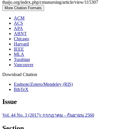
thaijo.org/index.php/cmunursing/article/view/115307
More Citation Formats
ACM
ACS
APA
ABNT
Chicago
Harvard
IEEE
MLA
Turabian
Vancouver
Download Citation
Endnote/Zotero/Mendeley (RIS)
BibTeX
Issue
Vol. 44 No. 3 (2017): กรกฏาคม - กันยายน 2560
Section