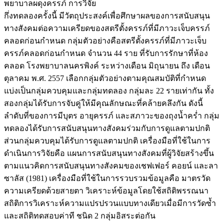
พยาบาลผดุงครรภ์ การวิจัย
กึ่งทดลองครั้งนี้ มีวัตถุประสงค์เพื่อศึกษาผลของการสนับสนุน
ทางสังคมต่อความเครียดของสตรีตั้งครรภ์ที่มีภาวะเจ็บครรภ์
คลอดก่อนกำหนด กลุ่มตัวอย่างคือสตรีตั้งครรภ์ที่มีภาวะเจ็บ
ครรภ์คลอดก่อนกำหนด จำนวน 44 ราย ที่รับการรักษาที่ห้อง
คลอด โรงพยาบาลนครพิงค์ ระหว่างเดือน มิถุนายน ถึง เดือน
ตุลาคม พ.ศ. 2557 เลือกกลุ่มตัวอย่างตามคุณสมบัติที่กำหนด
แบ่งเป็นกลุ่มควบคุมและกลุ่มทดลอง กลุ่มละ 22 รายเท่ากัน ทั้ง
สองกลุ่มได้รับการจับคู่ให้มีคุณลักษณะที่คล้ายคลึงกัน ดังนี้
ลำดับที่ของการมีบุตร อายุครรภ์ และสภาวะของถุงน้ำคร่ำ กลุ่ม
ทดลองได้รับการสนับสนุนทางสังคมร่วมกับการดูแลตามปกติ
ส่วนกลุ่มควบคุมได้รับการดูแลตามปกติ เครื่องมือที่ใช้ในการ
ดำเนินการวิจัยคือ แผนการสนับสนุนทางสังคมที่ผู้วิจัยสร้างขึ้น
ตามแนวคิดการสนับสนุนทางสังคมของเชฟเฟอร์ คอยน์ และลา
ซาลัส (1981) เครื่องมือที่ใช้ในการรวบรวมข้อมูลคือ มาตรวัด
ความเครียดด้วยสายตา วิเคราะห์ข้อมูลโดยใช้สถิติพรรณนา
สถิติการวิเคราะห์ความแปรปรวนแบบทางเดียวเมื่อมีการวัดซ้ำ
และสถิติทดสอบค่าที ชนิด 2 กลุ่มอิสระต่อกัน