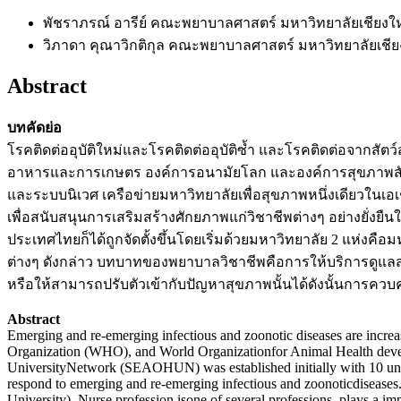
พัชราภรณ์ อารีย์
คณะพยาบาลศาสตร์ มหาวิทยาลัยเชียงให
วิภาดา คุณาวิกติกุล
คณะพยาบาลศาสตร์ มหาวิทยาลัยเชีย
Abstract
บทคัดย่อ
โรคติดต่ออุบัติใหม่และโรคติดต่ออุบัติซ้ำ และโรคติดต่อจากสัตว
อาหารและการเกษตร องค์การอนามัยโลก และองค์การสุขภาพสัตว์โล
และระบบนิเวศ เครือข่ายมหาวิทยาลัยเพื่อสุขภาพหนึ่งเดียวในเอเช
เพื่อสนับสนุนการเสริมสร้างศักยภาพแก่วิชาชีพต่างๆ อย่างยั่งยืน
ประเทศไทยก็ได้ถูกจัดตั้งขึ้นโดยเริ่มด้วยมหาวิทยาลัย 2 แห่งค
ต่างๆ ดังกล่าว บทบาทของพยาบาลวิชาชีพคือการให้บริการดูแลส
หรือให้สามารถปรับตัวเข้ากับปัญหาสุขภาพนั้นได้ดังนั้นการควบค
Abstract
Emerging and re-emerging infectious and zoonotic diseases are increa
Organization (WHO), and World Organizationfor Animal Health develo
UniversityNetwork (SEAOHUN) was established initially with 10 univer
respond to emerging and re-emerging infectious and zoonoticdisease
University). Nurse profession isone of several professions, plays a impo