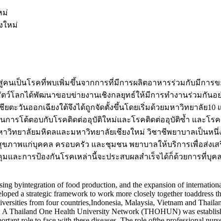
ม่
งใหม่
์สู่คนเป็นโรคที่พบเพิ่มขึ้นจากการที่มีการผลิตอาหารร่วมกับมีการ
กได้พัฒนาขอบข่ายงานเชิงกลยุทธ์ให้มีการทำงานร่วมกันอย่างใกล
ียตะวันออกเฉียงใต้จึงได้ถูกจัดตั้งขึ้นโดยเริ่มด้วยมหาวิทยาลัย10
ในการโต้ตอบกับโรคติดต่ออุบัติใหม่และโรคติดต่ออุบัติซ้ำ และโรคต
ือมหาวิทยาลัยมหิดลและมหาวิทยาลัยเชียงใหม่ วิชาชีพยาบาลเป็นหนึ
ุขภาพแก่บุคคล ครอบครัว และชุมชน พยาบาลให้บริการเพื่อส่งเส
ุมและการป้องกันโรคเหล่านี้จะประสบผลสำเร็จได้ก็ด้วยการที่บุคลา
sing byintegration of food production, and the expansion of internati
ped a strategic framework to work more closely together toaddress t
sities from four countries,Indonesia, Malaysia, Vietnam and Thailand f
s. A Thailand One Health University Network (THOHUN) was established
rtant role to face with these diseases. The role ofthe professional nurse 