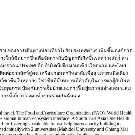
ขยายของการเดินทางท่องเที่ยวไปยังประเทศต่างๆ เพิ่มขึ้น องค์การ
้ชิดมากขึ้นเพื่อจัดการกับปัญหาที่เกิดขึ้นระหว่างสัตว์ คน
 แห่งจาก 4 ประเทศ คือ อินโดนีเซีย มาเลเซีย เวียตนาม และไทย
ิดต่อจากสัตว์สู่คน เครือข่ายมหาวิทยาลัยเพื่อสุขภาพหนึ่งเดียว
่งวิชาชีพในหลายๆ วิชาชีพที่มีบทบาทที่สำคัญในการต่อสู้กับโรค
ริมสุขภาพ ป้องกันการเจ็บป่วยและการฟื้นฟูสภาพอย่างเหมาะสม
กรที่เกี่ยวข้องมาทำงานร่วมกันนั่นเอง
onal travel. The Food andAgriculture Organization (FAO), World Health
he animal-human-ecosystem interface. A South East Asia One Health
or fostering sustainable trans-disciplinarycapacity building to
 initiallywith 2 universities (Mahidol University and Chiang Mai
is to provide health care to individuals, families, and