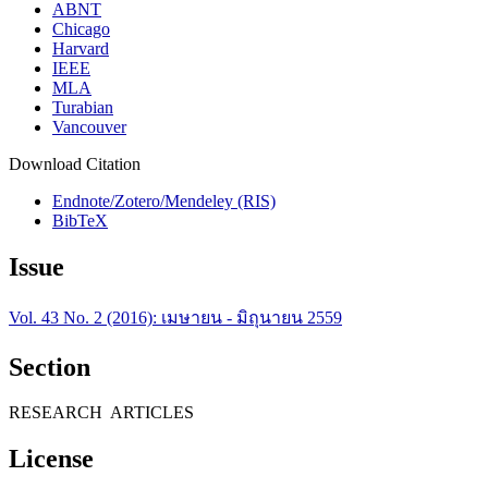
ABNT
Chicago
Harvard
IEEE
MLA
Turabian
Vancouver
Download Citation
Endnote/Zotero/Mendeley (RIS)
BibTeX
Issue
Vol. 43 No. 2 (2016): เมษายน - มิถุนายน 2559
Section
RESEARCH ARTICLES
License