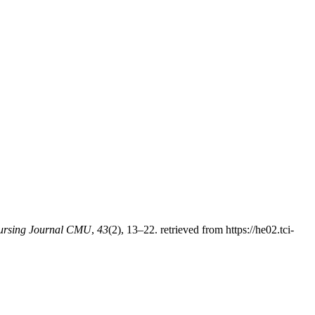
ursing Journal CMU
,
43
(2), 13–22. retrieved from https://he02.tci-