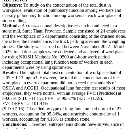
Objective:
To study on the concentration of the total dust in
workplace, evaluation of pulmonary function among workers and
classify pulmonary function among workers in each workplace of
stone milling
Methods:
A cross-sectional descriptive research conducted in a
stone mill, Surat Thani Province. Sample consisted of 24 employees
and the workplace of 5 departments; consisting of the crushed stone,
the office, the maintenance, the truck parking area and the weighing
stones. The study was carried out between November 2022 - March
2023, to tal dust samples were collected and analyzed of workplace
by using NIOSH Methods No. 0500 at 8-hour work period
including occupational lung function tests of workers in each
departments were by using spirometer.
Results:
The highest total dust concentration of workplace had of
2.05 ± 1.13 mg/m3. However, the total dust concentration of the
workplace in every department did not exceed the standards of
OSHA and ACGIH. Occupational lung function test results of most
employees, they were normal with an average FVC (Predicted) at
89.67% (S.D. ±11.15), FEV1 at 90.67% (S.D. ±11.59),
FVC1/FEV1 at 101.91%
(S.D.±7.16). Classified by type of lung function had normal of 23
workers, accounting for 95.84%, and restrictive abnormality of 1
workers, accounting for 4.16% as crushed stone.
Conclusions:
Therefore, entrepreneurs should have surveillance of