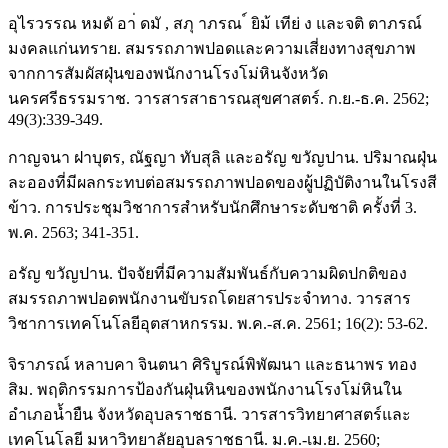
อุไรวรรณ หมดั อา่ ดมั , สภุ าภรณ ์ ยิม้ เทีย่ ง และจติ ตาภรณ์
มงคลแก่นทราย. สมรรถภาพปอดและความเสี่ยงทางสุขภาพ
จากการสัมผัสฝุ่นของพนักงานโรงโม่หินจังหวัด
นครศรีธรรมราช. วารสารสาธารณสุขศาสตร์. ก.ย.-ธ.ค. 2562;
49(3):339-349.
กาญจนา ฝาบุตร, ณัฐญา ทับสุลิ และอรัญ ขวัญปาน. ปริมาณฝุ่น
ละอองที่มีผลกระทบต่อสมรรถภาพปอดของผู้ปฏิบัติงานในโรงสี
ข้าว. การประชุมวิชาการสำหรับนักศึกษาระดับชาติ ครั้งที่ 3.
พ.ค. 2563; 341-351.
อรัญ ขวัญปาน. ปัจจัยที่มีความสัมพันธ์กับความผิดปกติของ
สมรรถภาพปอดพนักงานขับรถโดยสารประจำทาง. วารสาร
วิชาการเทคโนโลยีอุตสาหกรรม. พ.ค.-ส.ค. 2561; 16(2): 53-62.
จิราภรณ์ หลาบคา จินตนา ศิริบูรณ์พิพัฒนา และธนาพร ทอง
สิม. พฤติกรรมการป้องกันฝุ่นหินของพนักงานโรงโม่หินใน
อำเภอนํ้ายืน จังหวัดอุบลราชธานี. วารสารวิทยาศาสตร์และ
เทคโนโลยี มหาวิทยาลัยอุบลราชธานี. ม.ค.-เม.ย. 2560;