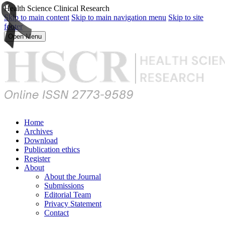
Health Science Clinical Research
Skip to main content
Skip to main navigation menu
Skip to site
footer
Open Menu
Home
Archives
Download
Publication ethics
Register
About
About the Journal
Submissions
Editorial Team
Privacy Statement
Contact