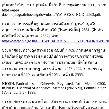
[อินเทอร์เน็ต]. 2563. [สืบค้นเมื่อวันที่ 25 พฤศจิกายน 2566]. จาก:
https://apps
doe.moph.go.th/boeeng/download/AW_AESR_NCD_2563.pdf.
กรมอุตสาหกรรมพื้นฐานและการเหมืองแร่. ฐานข้อมูลใบ
อนุญาตประทานบัตรพื้นที่ภาคใต้ [อินเทอร์เน็ต]. 2561. [สืบค้น
เมื่อวันที่ 27 พฤษภาคม 2567]. จาก:
https://www.oic.go.th/FILEWEB/CABINFOCENTER6/DRAWER
ประกาศกระทรวงอุตสาหกรรม ฉบับที่ 4,409. กำหนดมาตรฐาน
ผลิตภัณฑ์อุตสาหกรรม แนวปฏิบัติการตรวจสุขภาพตามปัจจัย
เสี่ยงด้านเคมีและกายภาพจากการประกอบอาชีพในสถาน
ประกอบกิจการ มาตรฐานเลขที่ มอก. 2547-2555. ราชกิจจานุ
เบกษา เล่มที่ 129, ตอนพิเศษที่ 105 ง. หน้า 6. 2555.
NIOSH. Particulates not Otherwise Regulated, Total, Method 0500.
In NIOSH Manual of Analytical Methods (NMAM), Fourth Edition
(Vol.2, pp. 1-3). 1998.
ประกาศกระทรวงมหาดไทย. เรื่อง ความปลอดภัยในการทำงาน
เกี่ยวกับภาวะแวดล้อม (สารเคมี). ประกาศในราชกิจจานุเบกษา