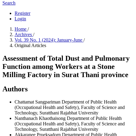
Search
Register
Login
Home
/
Archives
/
Vol. 39 No. 1 (2024): January-June
/
Original Articles
Assessment of Total Dust and Pulmonary
Function among Workers at a Stone
Milling Factory in Surat Thani province
Authors
Chattamat Sangpariman
Department of Public Health
(Occupational Health and Safety), Faculty of Science and
Technology, Suratthani Rajabhat University
Nanthanach Khaothaisong
Department of Public Health
(Occupational Health and Safety), Faculty of Science and
Technology, Suratthani Rajabhat University
Akkaranee Prueksadorn
Department of Public Health