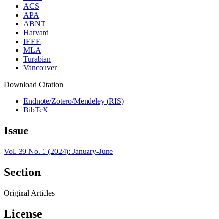
ACS
APA
ABNT
Harvard
IEEE
MLA
Turabian
Vancouver
Download Citation
Endnote/Zotero/Mendeley (RIS)
BibTeX
Issue
Vol. 39 No. 1 (2024): January-June
Section
Original Articles
License