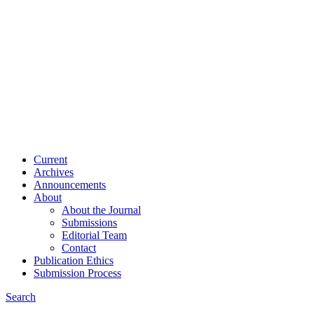
Current
Archives
Announcements
About
About the Journal
Submissions
Editorial Team
Contact
Publication Ethics
Submission Process
Search