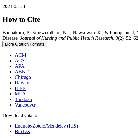
2023-03-24
How to Cite
Bannakorn, P., Singweratham, N. ., Nawsuwan, K., & Phoophaniat, M.
Disease.
Journal of Nursing and Public Health Research
,
3
(2), 52–62
More Citation Formats
ACM
ACS
APA
ABNT
Chicago
Harvard
IEEE
MLA
Turabian
Vancouver
Download Citation
Endnote/Zotero/Mendeley (RIS)
BibTeX