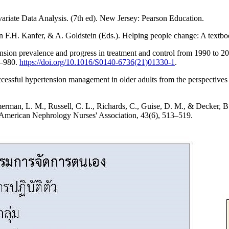
variate Data Analysis. (7th ed). New Jersey: Pearson Education.
n F.H. Kanfer, & A. Goldstein (Eds.). Helping people change: A text
ion prevalence and progress in treatment and control from 1990 to 201
7–980.
https://doi.org/10.1016/S0140-6736(21)01330-1
.
uccessful hypertension management in older adults from the perspectives
 Zimmerman, L. M., Russell, C. L., Richards, C., Guise, D. M., & Deck
 American Nephrology Nurses' Association, 43(6), 513–519.