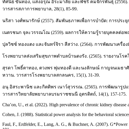
ทัศนีย์ ขันทอง, แสงอรุณ อิระมาลัย และพัชรี คมจักรพันธุ์ (
วารสารสภาการพยาบาล, 28(1), 85-99.
นริสา วงศ์พนารักษ์ (2557). สัมพันธภาพเพื่อการบำบัด: การปร
เนตรชนก จุละวรรณโณ (2559). ผลการให้ความรู้รายบุคคลต่อพฤ
ปุลวิชช์ ทองแตง และจันทร์จิรา สีสว่าง. (2564). การพัฒนาเคร
โรงพยาบาลส่งเสริมสุขภาพตำบลบ้านดงรัง. (2565). รายงานโรคไม
สุรดา โพธิ์ตาทอง, ตวงพร พุ่มทองดี และนงลักษณ์ กาญจนเมธาศั
หวาน. วารสารโรงพยาบาลสกลนคร, 15(1), 31-39.
อนุ อิสระพานิช และกิตติพร เนาว์สุวรรณ. (2565). การพัฒนารู
วารสารวิทยาลัยพยาบาลบรมราชชนนี อุตรดิตถ์, 14(1), 157-175.
Cha’on, U., et al. (2022). High prevalence of chronic kidney disease an
Cohen, J. (1988). Statistical power analysis for the behavioral scien
Faul, F., Erdfelder, E., Lang, A. G., & Buchner, A. (2007). G*Power 3