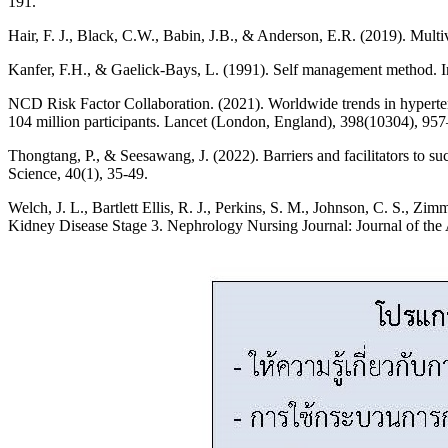
191.
Hair, F. J., Black, C.W., Babin, J.B., & Anderson, E.R. (2019). Multi
Kanfer, F.H., & Gaelick-Bays, L. (1991). Self management method. I
NCD Risk Factor Collaboration. (2021). Worldwide trends in hypertens
104 million participants. Lancet (London, England), 398(10304), 95
Thongtang, P., & Seesawang, J. (2022). Barriers and facilitators to s
Science, 40(1), 35-49.
Welch, J. L., Bartlett Ellis, R. J., Perkins, S. M., Johnson, C. S.,
Kidney Disease Stage 3. Nephrology Nursing Journal: Journal of the