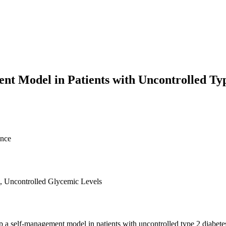
ent Model in Patients with Uncontrolled Ty
ince
, Uncontrolled Glycemic Levels
op a self-management model in patients with uncontrolled type 2 diabe