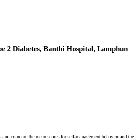
pe 2 Diabetes, Banthi Hospital, Lamphun
tes and compare the mean scores for self-management behavior and the