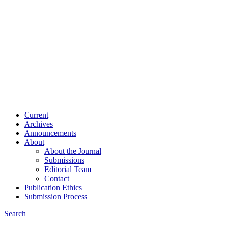
Current
Archives
Announcements
About
About the Journal
Submissions
Editorial Team
Contact
Publication Ethics
Submission Process
Search