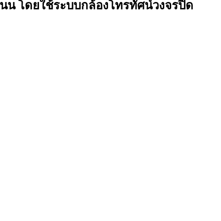
น โดยใช้ระบบกล้องโทรทัศน์วงจรปิด