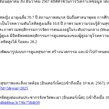
งเดือนตุลาคม ถึง ธันวาคม 2567 สถิติที่ใช้ในการวิเคราะห์ข้อมูล
ศหญิง อายุเฉลี่ย 70.7 ปี สถานภาพสมรส นับถือศาสนาพุทธ การศึก
ลาการเป็นโรคความดันโลหิตสูงเฉลี่ย 10.8 ปี ภาพรวมความรอบรู้ด้า
) และภาพรวมพฤติกรรมการจัดการตนเองอยู่ในระดับปานกลาง (Mean
ดูแล มีอิทธิพลต่อพฤติกรรมการดูแลตนเองของผู้สูงอายุโรคความดัน
หิตสูงได้ ร้อยละ 28.2
นการพัฒนารูปแบบการดูแลสุขภาพ สร้างนวตกรรม และนำไปกำหนดน
และสิ่งแวดล้อม [อินเตอร์เน็ต].[เข้าถึงเมื่อ 10 พ.ค. 2567]. เข
rs?id=5&year=2025
ูงต่อแสนประชากรจังหวัดพะเยา [อินเตอร์เน็ต]. [เข้าถึงเมื่อ 10 พ
e6b948dd0eac3c736c7584b59