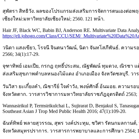
สุพัตรา สิทธิวัง. ผลของโปรแกรมส่งเสริมการจัดการตนเองต่อพฤ
เชียงใหม่:มหาวิทยาลัยเชียงใหม่; 2560. 121 หน้า.
Hair JF, Black WC, Babin BJ, Anderson RE. Multivariate Data Analysi
https://eli.johogo.com/Class/CCU/SEM/_Multivariate%20Data%20An
วนิดา แสงเขียว, โรจนี จินตนาวัฒน์, นิดา จันทโสภีพันธ์. ความ
2566; 34(1):17-29.
จุฑาทิพย์ เอมเปีย, กรกฎ ฤทธิ์ประสม, ณัฐพัฒน์ ทุมดวง, ณิร
ส่งเสริมสุขภาพตำบลหนองไม้แดง อำเภอเมือง จังหวัดชลบุรี. วารส
วันวิสา ยะเกี๋ยงคำ, ณิชารีย์ ใจคำวัง, พงษ์ศักดิ์ อ้นมอย. คว
จังหวัดตาก. วารสารวิชาการมหาวิทยาลัยราชภัฎอุตรดิตถ์ 2563; 1
Wannasirikul P, Termsirikulchai L, Sujirarat D, Benjakul S, Tanasugar
Southeast Asian J Trop Med Public Health 2016; 47(1):109-20.
ฉันท์ทิพย์ พลายสุวรรณ, สุพร วงค์ประทุม, ชวิศา รัตนกมลกานต์,
จังหวัดสมุทรปราการ. วารสารการพยาบาลและการศึกษา 2564; 14