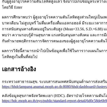
กับผู้สูงอายุโรคความดันโลหิตสูงแล้ว จึงนำไปเก็บข้อมูลระหว่า
โดยวิธี Enter
ผลการศึกษาพบว่า ผู้สูงอายุโรคความดันโลหิตสูงส่วนใหญ่เป็นเพ
บาท/เดือน ไม่สูบบุหรี่ ไม่ดื่มเครื่องดื่มแอลกอฮอล์ มีระยะเว
การสนับสนุนทางสังคมอยู่ในระดับสูง (Mean=33.56, S.D.=6.88
พบว่า ความรอบรู้ด้านสุขภาพ แรงสนับสนุนทางสังคม และการมีผู้
กันทำนายพฤติกรรมการจัดการตนเองของผู้สูงอายุโรคความดันโล
ผลการวิจัยนี้สามารถนำไปเป็นข้อมูลเพื่อใช้ในการวางแผนใ
โลหิตสูงในพื้นที่ต่อไป
เอกสารอ้างอิง
กระทรวงสาธารณสุข. ระบบสารสนเทศสนับสนุนด้านการส่งเสริมสุขภาพ
https://hhdclampang.anamai.moph.go.th:8080/hhdcdashboard/cluste
คลังข้อมูลสุขภาพจังหวัดพะเยา (HDC). อัตราป่วยโรคความดันโลหิตส
https://hdc.moph.go.th/pyo/public/standard-report-detail/6d0c58d