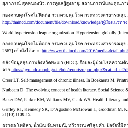
สุภาภรณ์ สุดหนองบัว. การดูแลผู้สูงอายุ: สถานการณ์และคุณภาพชี
กองควบคุมโรคไม่ติดต่อ กรมควบคุมโรค กระทรวงสาธารณสุข. คู่มือแ
http://thaincd.com/document/file/download/knowledge/คู่มือแนว
World hypertension league organization. Hypertension globally [Inter
กองควบคุมโรคไม่ติดต่อ กรมควบคุมโรค กระทรวงสาธารณสุข. รายงา
2567].เข้าถึงได้จาก:
http://www.thaincd.com/2016/media-detail.p
คลังข้อมูลสุขภาพจังหวัดพะเยา (HDC). ร้อยละผู้ป่วยโรคความดันโลหิ
จาก:
https://pyo.hdc.moph.go.th/hdc/reports/report.php?&cat_id=
Creer LT. Self-management of chronic illness. In Boekaerts M, Printr
Nutbeam D. The evolving concept of health literacy. Social Science
Baker DW, Parker RM, Williams MV, Clark WS. Health Literacy and th
Griffey RT, Kennedy SK, D’Agostino McGowan L, Goodman M, Kaphing
21(10):1109-15.
ธราดล โพธิสา, น้ำเงิน จันทรมณี, ทวีวรรณ ศรีสุขคำ. ปัจจัยท