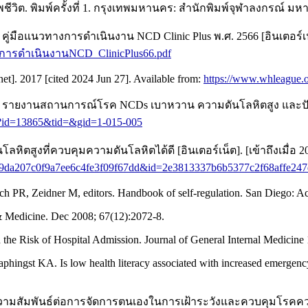
วิต. พิมพ์ครั้งที่ 1. กรุงเทพมหานคร: สำนักพิมพ์จุฬาลงกรณ์ มหา
นวทางการดำเนินงาน NCD Clinic Plus พ.ศ. 2566 [อินเตอร์เน็ต]. [
ทางการดำเนินงานNCD_ClinicPlus66.pdf
net]. 2017 [cited 2024 Jun 27]. Available from:
https://www.whleague.o
นสถานการณ์โรค NCDs เบาหวาน ความดันโลหิตสูง และปัจจัยเสี่ยงที
hp?id=13865&tid=&gid=1-015-005
ตสูงที่ควบคุมความดันโลหิตได้ดี [อินเตอร์เน็ต]. [เข้าถึงเมื่อ 20 
cf7d9da207c0f9a7ee6c4fe3f09f67dd&id=2e3813337b6b5377c2f68affe247
ich PR, Zeidner M, editors. Handbook of self-regulation. San Diego: A
 & Medicine. Dec 2008; 67(12):2072-8.
e Risk of Hospital Admission. Journal of General Internal Medicine 
st KA. Is low health literacy associated with increased emergency 
ี่มีความสัมพันธ์ต่อการจัดการตนเองในการเฝ้าระวังและควบคุมโรคค