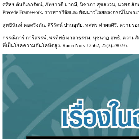
ศศิธร ตันติเอกรัตน์, ภัทราวดี มากมี, นิชาภา สุขสงวน, นวพร สัต
Precede Framework. วารสารวิจัยและพัฒนาวไลยอลงกรณ์ในพระบรม
สุทธินันท์ คอดริงตัน, ศิริรัตน์ ปานอุทัย, ทศพร คำผลศิริ. คว
กรรณิการ์ การีสรรพ์, พรทิพย์ มาลาธรรม, นุชนาฏ สุทธิ. ความ
ที่เป็นโรคความดันโลหิตสูง. Rama Nurs J 2562; 25(3):280-95.