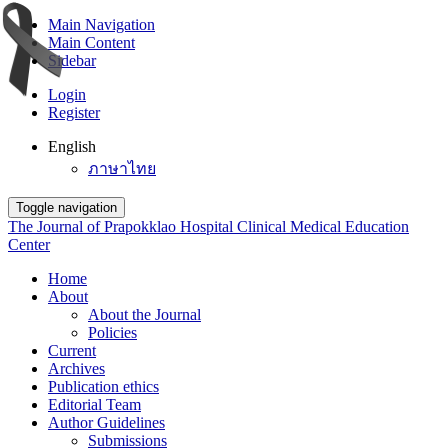
Main Navigation
Main Content
Sidebar
Login
Register
English
ภาษาไทย
Toggle navigation
The Journal of Prapokklao Hospital Clinical Medical Education
Center
Home
About
About the Journal
Policies
Current
Archives
Publication ethics
Editorial Team
Author Guidelines
Submissions