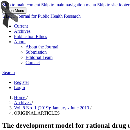
Skip to main content
Skip to main navigation menu
Skip to site footer
Open Menu
UBRU Journal for Public Health Research
Current
Archives
Publication Ethics
About
About the Journal
Submission
Editorial Team
Contact
Search
Register
Login
Home
/
Archives
/
Vol. 8 No. 1 (2019): January - June 2019
/
ORIGINAL ARTICLES
The development model for rational drug us