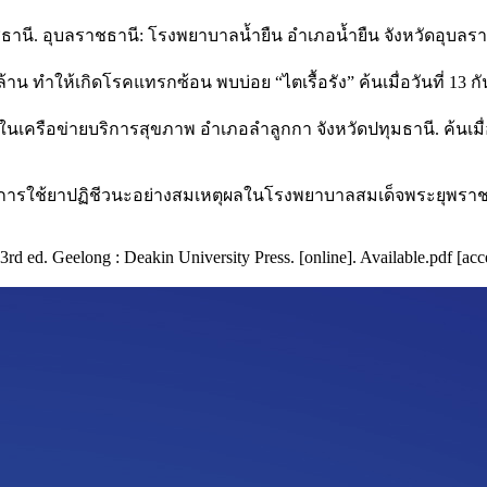
นี. อุบลราชธานี: โรงพยาบาลน้ำยืน อําเภอน้ำยืน จังหวัดอุบลรา
ล้าน ทําให้เกิดโรคแทรกซ้อน พบบ่อย “ไตเรื้อรัง” ค้นเมื่อวันที่ 13 
นเครือข่ายบริการสุขภาพ อําเภอลําลูกกา จังหวัดปทุมธานี. ค้นเมื่
การใช้ยาปฏิชีวนะอย่างสมเหตุผลในโรงพยาบาลสมเด็จพระยุพราช เด
rd ed. Geelong : Deakin University Press. [online]. Available.pdf [a