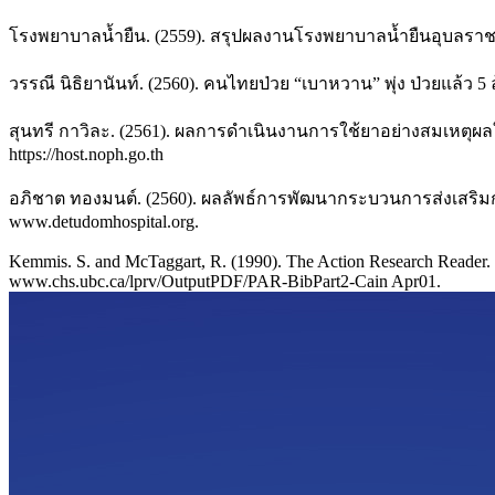
โรงพยาบาลน้ำยืน. (2559). สรุปผลงานโรงพยาบาลน้ำยืนอุบลราชธา
วรรณี นิธิยานันท์. (2560). คนไทยป่วย “เบาหวาน” พุ่ง ป่วยแล้ว 5 
สุนทรี กาวิละ. (2561). ผลการดําเนินงานการใช้ยาอย่างสมเหตุผลใ
https://host.noph.go.th
อภิชาต ทองมนต์. (2560). ผลลัพธ์การพัฒนากระบวนการส่งเสริม
www.detudomhospital.org.
Kemmis. S. and McTaggart, R. (1990). The Action Research Reader. 3
www.chs.ubc.ca/lprv/OutputPDF/PAR-BibPart2-Cain Apr01.