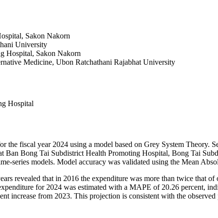
Hospital, Sakon Nakorn
thani University
ng Hospital, Sakon Nakorn
ternative Medicine, Ubon Ratchathani Rajabhat University
ng Hospital
 for the fiscal year 2024 using a model based on Grey System Theory. 
rs, at Ban Bong Tai Subdistrict Health Promoting Hospital, Bong Tai Su
ly time-series models. Model accuracy was validated using the Mean Abs
ears revealed that in 2016 the expenditure was more than twice that of o
enditure for 2024 was estimated with a MAPE of 20.26 percent, indicat
ent increase from 2023. This projection is consistent with the observed 