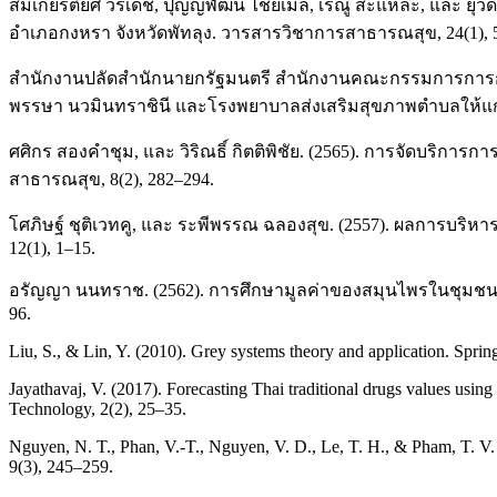
สมเกียรติยศ วรเดช, ปุญญพัฒน์ ไชยเมล์, เรณู สะแหละ, และ ยุ
อำเภอกงหรา จังหวัดพัทลุง. วารสารวิชาการสาธารณสุข, 24(1), 
สำนักงานปลัดสำนักนายกรัฐมนตรี สำนักงานคณะกรรมการการกระ
พรรษา นวมินทราชินี และโรงพยาบาลส่งเสริมสุขภาพตำบลให้แก่อง
ศศิกร สองคำชุม, และ วิริณธิ์ กิตติพิชัย. (2565). การจัด
สาธารณสุข, 8(2), 282–294.
โศภิษฐ์ ชุติเวทคู, และ ระพีพรรณ ฉลองสุข. (2557). ผลการ
12(1), 1–15.
อรัญญา นนทราช. (2562). การศึกษามูลค่าของสมุนไพรในชุมชน ต
96.
Liu, S., & Lin, Y. (2010). Grey systems theory and application. Spring
Jayathavaj, V. (2017). Forecasting Thai traditional drugs values usin
Technology, 2(2), 25–35.
Nguyen, N. T., Phan, V.-T., Nguyen, V. D., Le, T. H., & Pham, T. V
9(3), 245–259.