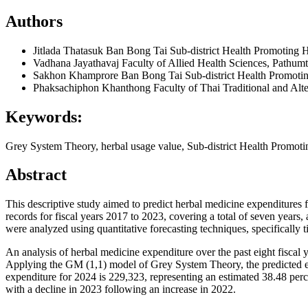
Authors
Jitlada Thatasuk
Ban Bong Tai Sub-district Health Promoting 
Vadhana Jayathavaj
Faculty of Allied Health Sciences, Pathum
Sakhon Khamprore
Ban Bong Tai Sub-district Health Promoti
Phaksachiphon Khanthong
Faculty of Thai Traditional and Al
Keywords:
Grey System Theory, herbal usage value, Sub-district Health Promoti
Abstract
This descriptive study aimed to predict herbal medicine expenditures
records for fiscal years 2017 to 2023, covering a total of seven yea
were analyzed using quantitative forecasting techniques, specifical
An analysis of herbal medicine expenditure over the past eight fiscal y
Applying the GM (1,1) model of Grey System Theory, the predicted exp
expenditure for 2024 is 229,323, representing an estimated 38.48 perc
with a decline in 2023 following an increase in 2022.