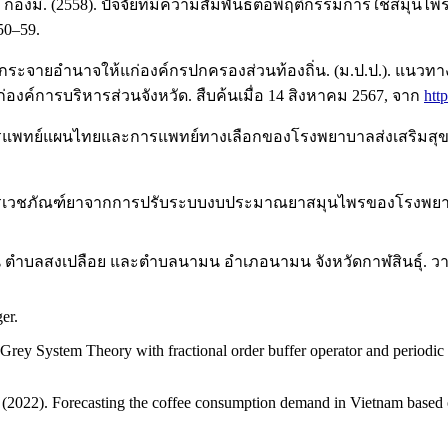
วดี กองมี. (2558). ปัจจัยที่มีความสัมพันธ์ต่อพฤติกรรมการใช้
50–59.
จายอำนาจให้แก่องค์กรปกครองส่วนท้องถิ่น. (ม.ป.ป.). แนวทาง
ค์การบริหารส่วนจังหวัด. สืบค้นเมื่อ 14 สิงหาคม 2567, จาก
htt
บริการการแพทย์แผนไทยและการแพทย์ทางเลือกของโรงพยาบาลส่งเสร
บริหารเวชภัณฑ์ยาจากการปรับระบบงบประมาณยาสมุนไพรของโรงพยา
ำบลสงเปลือย และตำบลนามน อำเภอนามน จังหวัดกาฬสินธุ์. วารสา
er.
g Grey System Theory with fractional order buffer operator and periodic 
. (2022). Forecasting the coffee consumption demand in Vietnam base