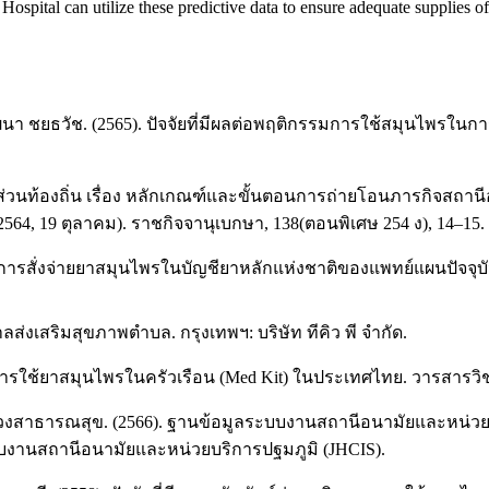
spital can utilize these predictive data to ensure adequate supplies of
วัฒนา ชยธวัช. (2565). ปัจจัยที่มีผลต่อพฤติกรรมการใช้สมุนไพรใ
องถิ่น เรื่อง หลักเกณฑ์และขั้นตอนการถ่ายโอนภารกิจสถานีอน
64, 19 ตุลาคม). ราชกิจจานุเบกษา, 138(ตอนพิเศษ 254 ง), 14–15.
ธิพลต่อการสั่งจ่ายยาสมุนไพรในบัญชียาหลักแห่งชาติของแพทย์แผนปัจ
ส่งเสริมสุขภาพตำบล. กรุงเทพฯ: บริษัท ทีคิว พี จำกัด.
ารใช้ยาสมุนไพรในครัวเรือน (Med Kit) ในประเทศไทย. วารสารวิ
งสาธารณสุข. (2566). ฐานข้อมูลระบบงานสถานีอนามัยและหน่วย
ะบบงานสถานีอนามัยและหน่วยบริการปฐมภูมิ (JHCIS).