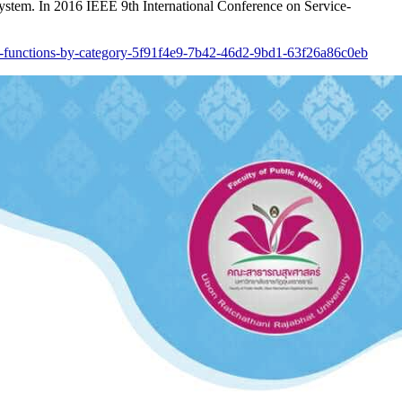
System. In 2016 IEEE 9th International Conference on Service-
cel-functions-by-category-5f91f4e9-7b42-46d2-9bd1-63f26a86c0eb