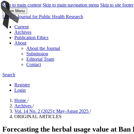
Skip to main content
Skip to main navigation menu
Skip to site footer
Open Menu
UBRU Journal for Public Health Research
Current
Archives
Publication Ethics
About
About the Journal
Submission
Editorial Team
Contact
Search
Register
Login
Home
/
Archives
/
Vol. 14 No. 2 (2025): May-Agust 2025
/
ORIGINAL ARTICLES
Forecasting the herbal usage value at Ban