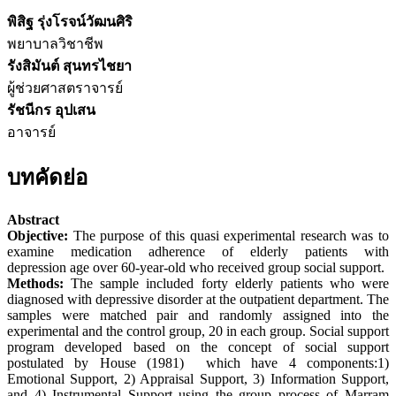
พิสิฐ รุ่งโรจน์วัฒนศิริ
พยาบาลวิชาชีพ
รังสิมันต์ สุนทรไชยา
ผู้ช่วยศาสตราจารย์
รัชนีกร อุปเสน
อาจารย์
บทคัดย่อ
Abstract
Objective:
The purpose of this quasi experimental research was to
examine medication adherence of elderly patients with
depression age over 60-year-old who received group social support.
Methods:
The sample included forty elderly patients who were
diagnosed with depressive disorder at the outpatient department. The
samples were matched pair and randomly assigned into the
experimental and the control group, 20 in each group. Social support
program developed based on the concept of social support
postulated by House (1981) which have 4 components:1)
Emotional Support, 2) Appraisal Support, 3) Information Support,
and 4) Instrumental Support using the group process of Marram