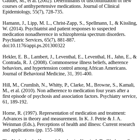
Gaudet, M., et al. (2002). Determinants of discontinuation of new
courses of antihypertensive medications. Journal of Clinical
Epidemiology, 55(7), 728-735.
Hamann, J., Lipp, M. L., Christ-Zapp, S., Spellmann, I., & Kissling,
W. (2014). Psychiatrist and patient responses to suspected
medication nonadherence in schizophrenia spectrum disorders.
Psychiatric Services, 65(7), 881-887.
doi:10.1176/appi.ps.201300322
Hekler, E. B., Lambert, J., Leventhal, E., Leventhal, H., Jahn, E., &
Contrada, R. J. (2008). Commonsense illness beliefs, adherence
behaviors, and hypertension control among African Americans.
Journal of Behavioral Medicine, 31, 391-400.
Hill, M., Crumlish, N., Whitty, P., Clarke, M., Browne, S., Kamali,
M., et al. (2010). Non adherence to medication four years after a
first episode of psychosis and association factors. Psychiatry service,
61, 189-192.
Horne, R. (1997). Representation of medication and treatment:
Advances in theory and measurement. In K. J. Petrie & J. A.
Weinman (Eds.), Perceptions of health and illness: Current research
and applications (pp. 155-188).