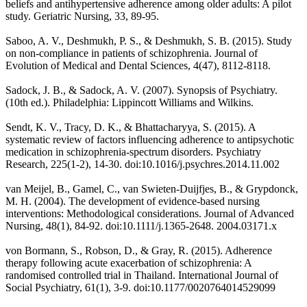
beliefs and antihypertensive adherence among older adults: A pilot
study. Geriatric Nursing, 33, 89-95.
Saboo, A. V., Deshmukh, P. S., & Deshmukh, S. B. (2015). Study
on non-compliance in patients of schizophrenia. Journal of
Evolution of Medical and Dental Sciences, 4(47), 8112-8118.
Sadock, J. B., & Sadock, A. V. (2007). Synopsis of Psychiatry.
(10th ed.). Philadelphia: Lippincott Williams and Wilkins.
Sendt, K. V., Tracy, D. K., & Bhattacharyya, S. (2015). A
systematic review of factors influencing adherence to antipsychotic
medication in schizophrenia-spectrum disorders. Psychiatry
Research, 225(1-2), 14-30. doi:10.1016/j.psychres.2014.11.002
van Meijel, B., Gamel, C., van Swieten-Duijfjes, B., & Grypdonck,
M. H. (2004). The development of evidence-based nursing
interventions: Methodological considerations. Journal of Advanced
Nursing, 48(1), 84-92. doi:10.1111/j.1365-2648. 2004.03171.x
von Bormann, S., Robson, D., & Gray, R. (2015). Adherence
therapy following acute exacerbation of schizophrenia: A
randomised controlled trial in Thailand. International Journal of
Social Psychiatry, 61(1), 3-9. doi:10.1177/0020764014529099