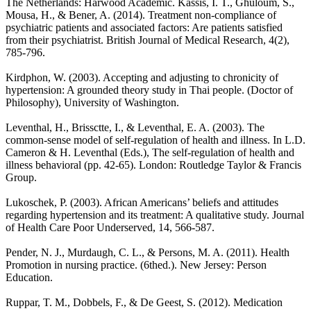
The Netherlands: Harwood Academic. Kassis, I. T., Ghuloum, S.,
Mousa, H., & Bener, A. (2014). Treatment non-compliance of
psychiatric patients and associated factors: Are patients satisfied
from their psychiatrist. British Journal of Medical Research, 4(2),
785-796.
Kirdphon, W. (2003). Accepting and adjusting to chronicity of
hypertension: A grounded theory study in Thai people. (Doctor of
Philosophy), University of Washington.
Leventhal, H., Brissctte, I., & Leventhal, E. A. (2003). The
common-sense model of self-regulation of health and illness. In L.D.
Cameron & H. Leventhal (Eds.), The self-regulation of health and
illness behavioral (pp. 42-65). London: Routledge Taylor & Francis
Group.
Lukoschek, P. (2003). African Americans’ beliefs and attitudes
regarding hypertension and its treatment: A qualitative study. Journal
of Health Care Poor Underserved, 14, 566-587.
Pender, N. J., Murdaugh, C. L., & Persons, M. A. (2011). Health
Promotion in nursing practice. (6thed.). New Jersey: Person
Education.
Ruppar, T. M., Dobbels, F., & De Geest, S. (2012). Medication