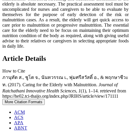
elderly is absolute necessary. The practical assessment tool must be
uncomplicated for nurses and caregivers to be able to evaluate by
themselves for the purpose of early detection of the risk or
malnutrition cases. As a result, the elderly will get quick access to
care prior to malnutrition or progressive malnutrition. The essential
care for the elderly need to be focus on maintaining their optimum
nutrition condition of the body as required, along with giving useful
advise to their relatives or caregivers in selecting appropriate foods
in daily life.
Article Details
How to Cite
ภานุทัต ส., ชูโต จ., นันทวรรณ เ., พุ่มศรีสวัสดิ์ อ., & พฤกษาชีวะ
ท. (2017). Caring for the Elderly with Malnutrition.
Journal of
Ratchathani Innovative Health Sciences
,
1
(1), 1–14. retrieved from
https://he02.tci-thaijo.org/index.php/JRIHS/article/view/171111
More Citation Formats
ACM
ACS
APA
ABNT