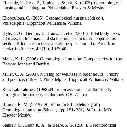
Ebersole, P., Hess, P., Touhy, T., & Jett, K. (2005). Gerontological
nursing and healthaging. Philadelphia: Elsevier & Mosby.
Eliopoulous, C. (2005). Gerontological nursing (6th ed.).
Philadelphia: Lippincott Williams & Wilkins.
Kyle, U, G., Genton, L., Hans, D., et al. (2001). Total body mass,
fat mass, fat free mass and skeletonmuscle in older people across–
section differences in 60-years-old people. Journal of American
Geriatrics Society, 49 (12), 1633-40.
Mauk, K. L. (2006). Gerontological nursing: Competencies for care.
Boston: Jones and Bartlett.
Miller, C. A. (2003). Nursing for wellness in older adults: Theory
and practice. (4th ed.). Philladelphia: Lippincott Williams & Wilkins.
Ross Laboratories. (1988).Nutrition assessment of the elderly
through anthropometry. Columbus, OH: Author.
Rourke, K. M. (2015). Nutrition. In S.E. Meiner. (Ed.).
Gerotological nursing (5th ed.). (pp.181- 201). St.Louis: MO:
Elsevier Mosby.
Stanley, M., Blair, K. A., & Beare, P. G. (2004). Gerontological