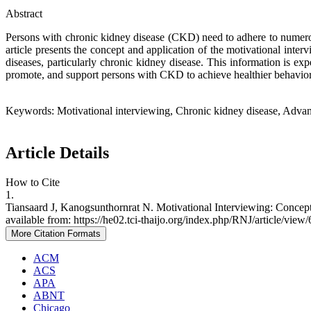
Abstract
Persons with chronic kidney disease (CKD) need to adhere to numerous
article presents the concept and application of the motivational inter
diseases, particularly chronic kidney disease. This information is ex
promote, and support persons with CKD to achieve healthier behavior
Keywords: Motivational interviewing, Chronic kidney disease, Advance
Article Details
How to Cite
1.
Tiansaard J, Kanogsunthornrat N. Motivational Interviewing: Concept
available from: https://he02.tci-thaijo.org/index.php/RNJ/article/view
More Citation Formats
ACM
ACS
APA
ABNT
Chicago