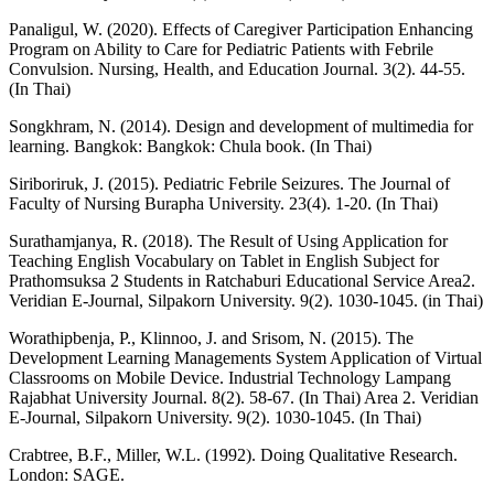
Panaligul, W. (2020). Effects of Caregiver Participation Enhancing
Program on Ability to Care for Pediatric Patients with Febrile
Convulsion. Nursing, Health, and Education Journal. 3(2). 44-55.
(In Thai)
Songkhram, N. (2014). Design and development of multimedia for
learning. Bangkok: Bangkok: Chula book. (In Thai)
Siriboriruk, J. (2015). Pediatric Febrile Seizures. The Journal of
Faculty of Nursing Burapha University. 23(4). 1-20. (In Thai)
Surathamjanya, R. (2018). The Result of Using Application for
Teaching English Vocabulary on Tablet in English Subject for
Prathomsuksa 2 Students in Ratchaburi Educational Service Area2.
Veridian E-Journal, Silpakorn University. 9(2). 1030-1045. (in Thai)
Worathipbenja, P., Klinnoo, J. and Srisom, N. (2015). The
Development Learning Managements System Application of Virtual
Classrooms on Mobile Device. Industrial Technology Lampang
Rajabhat University Journal. 8(2). 58-67. (In Thai) Area 2. Veridian
E-Journal, Silpakorn University. 9(2). 1030-1045. (In Thai)
Crabtree, B.F., Miller, W.L. (1992). Doing Qualitative Research.
London: SAGE.