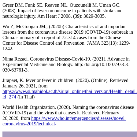
Greer DM, Funk SE, Reaven NL, Ouzounelli M, Uman GC.
(2008). Impact of fever on outcome in patients with stroke and
neurologic injury. Am Heart J 2008. (39): 3029-3035.
Wu Z, McGoogan JM., (2020b) Characteristics of and important
lessons from the coronavirus disease 2019 (COVID-19) outbreak in
China: summary of a report of 72-314 cases from the Chinese
Center for Disease Control and Prevention. JAMA 323(13): 1239-
1242.
Nima Rezaei. Coronavirus Disease-Covid-19. (2021). Advance in
Experimental Medicine and Biology. http: doi.org/10.1007/978-3-
030-63761-3.
Jirapaet, K. fever or fever in children. (2020). (Online). Retrieved
January 26, 2021, from
https://www.si.mahidol.ac.th/siriraj_online/thai_version/Health_detail
id=274
(In Thai)
World Health Organization. (2020). Naming the coronavirus disease
(COVID-19) and the virus that causes it. Retrieved February
26,2020, from
https://www.who.int/emergencies/diseases/novel-
coronavirus-2019/technical-