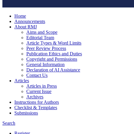
Home
Announcements
About RMJ
Aims and Scope
Editorial Team
Article Types & Word Limits
Peer Review Process
Publication Ethics and Duties
Copyright and Permissions
General Information
Declaration of AI Assistance
Contact Us
Articles
Articles in Press
Current Issue
Archives
Instructions for Authors
Checklist & Templates
Submissions
Search
Register