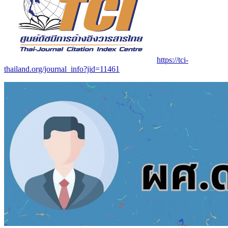
https://tci-
thailand.org/journal_info?jid=11461