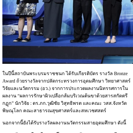
ในปีนี้สถาบันพระบรมราชชนก ได้รับเกียรติบัตร รางวัล Bronze
Award ถ้วยรางวัลจากปลัดกระทรวงการอุดมศึกษา วิทยาศาสตร์
วิจัยและนวัตกรรม (อว.) จากการประกวดผลงานนิทรรศการใน
ผลงาน “ผลการรักษาผิวเปลือกส้มบริเวณต้นขาด้วยสารสกัดตรี
กฏุก” นักวิจัย : ดร.ภก.วุฒิชัย วิสุทธิพรต และคณะ วสส.จังหวัด
พิษณุโลก คณะสาธารณสุขศาสตร์และสหเวชศสตร์
นอกจากนี้ยังได้รับรางวัลผลงานนวัตกรรมสายอุดมศึกษา ดังนี้