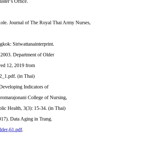
ster’s Office.
le. Journal of The Royal Thai Army Nurses,
kok: Siriwattanainterprint.
.2003. Department of Older
ved 12, 2019 from
1.pdf. (in Thai)
eveloping Indicators of
romarajonani College of Nursing,
c Health, 3(3): 15-34. (in Thai)
17). Data Aging in Trang.
Older-61.pdf
.