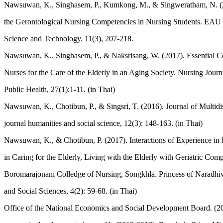
Nawsuwan, K., Singhasem, P., Kumkong, M., & Singweratham, N. (20
the Gerontological Nursing Competencies in Nursing Students. EAU 
Science and Technology. 11(3), 207-218.
Nawsuwan, K., Singhasem, P., & Naksrisang, W. (2017). Essential C
Nurses for the Care of the Elderly in an Aging Society. Nursing Journa
Public Health, 27(1):1-11. (in Thai)
Nawsuwan, K., Chotibun, P., & Singsri, T. (2016). Journal of Multi
journal humanities and social science, 12(3): 148-163. (in Thai)
Nawsuwan, K., & Chotibun, P. (2017). Interactions of Experience in E
in Caring for the Elderly, Living with the Elderly with Geriatric Com
Boromarajonani Colledge of Nursing, Songkhla. Princess of Naradhiw
and Social Sciences, 4(2): 59-68. (in Thai)
Office of the National Economics and Social Development Board. (20