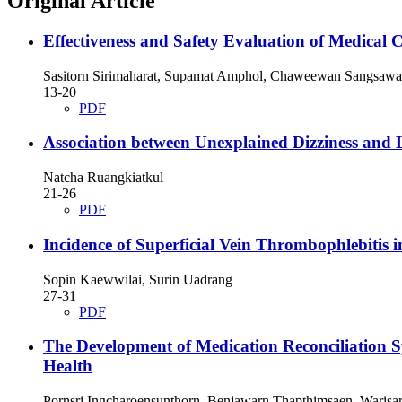
Original Article
Effectiveness and Safety Evaluation of Medical 
Sasitorn Sirimaharat, Supamat Amphol, Chaweewan Sangsawan
13-20
PDF
Association between Unexplained Dizziness and 
Natcha Ruangkiatkul
21-26
PDF
Incidence of Superficial Vein Thrombophlebitis
Sopin Kaewwilai, Surin Uadrang
27-31
PDF
The Development of Medication Reconciliation Sy
Health
Pornsri Ingcharoensunthorn, Benjawarn Thapthimsaen, Warisar