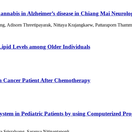
Cannabis in Alzheimer’s disease in Chiang Mai Neurolog
g, Adisorn Threetipayarak, Nittaya Krajangkaew, Pattaraporn Tham
Lipid Levels among Older Individuals
 in Cancer Patient After Chemotherapy
stem in Pediatric Patients by using Computerized Prog
a Srisraluang, Saranya Nitinantaponk