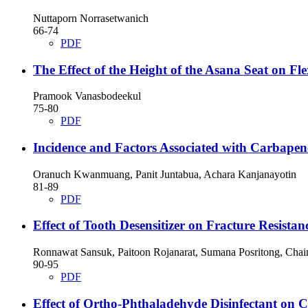
Nuttaporn Norrasetwanich
66-74
PDF
The Effect of the Height of the Asana Seat on Fl
Pramook Vanasbodeekul
75-80
PDF
Incidence and Factors Associated with Carbapene
Oranuch Kwanmuang, Panit Juntabua, Achara Kanjanayotin
81-89
PDF
Effect of Tooth Desensitizer on Fracture Resista
Ronnawat Sansuk, Paitoon Rojanarat, Sumana Posritong, Ch
90-95
PDF
Effect of Ortho-Phthaladehyde Disinfectant on C