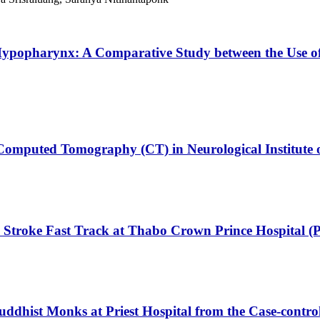
d Hypopharynx: A Comparative Study between the Use of
 Computed Tomography (CT) in Neurological Institute 
Stroke Fast Track at Thabo Crown Prince Hospital (
Buddhist Monks at Priest Hospital from the Case-contro