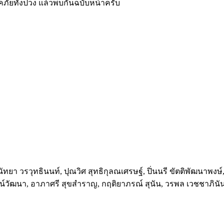
ภัยทั้งปวง แล้วพบกันฉบับหน้าครับ
, นัทยา วรวุทธินนท์, ปุณวิศ สุทธิกุลณเศรษฐ์, ปิ่นนรี ขัตติพัฒนาพงษ์
ัตน์วัฒนา, อาภาศรี สุขสำราญ, กฤติยาภรณ์ สุนัน, วรพล เวชชาภินัน