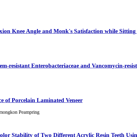
exion Knee Angle and Monk's Satisfaction while Sitting
m-resistant Enterobacteriaceae and Vancomycin-resista
nce of Porcelain Laminated Veneer
aimongkon Peampring
olor Stability of Two Different Acrylic Resin Teeth Us