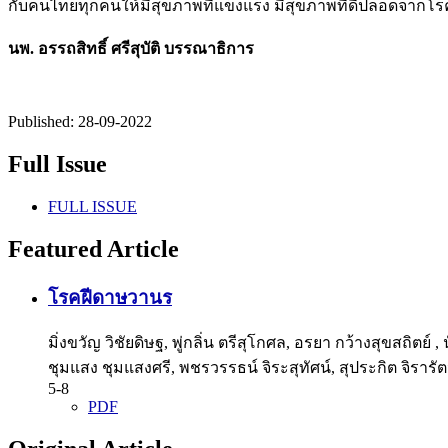
กับคนไทยทุกคนให้มีสุขภาพที่แข็งแรง มีสุขภาพที่ดีปลอดจากโรค
นพ. อรรถสิทธิ์ ศรีสุบัติ
บรรณาธิการ
Published:
28-09-2022
Full Issue
FULL ISSUE
Featured Article
โรคฝีดาษวานร
มิ่งขวัญ วิชัยดิษฐ, พู่กลิ่น ตรีสุโกศล, อรยา กว้างสุขสถิตย์ 
ชุมแสง ชุมแสงศรี, พชรวรรธน์ จิระสุทัศน์, สุประกิต จิราร
5-8
PDF