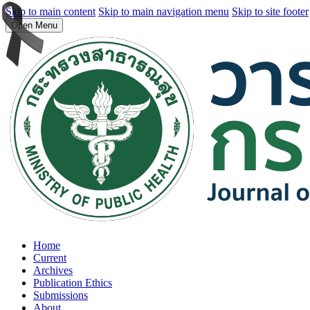
Skip to main content
Skip to main navigation menu
Skip to site footer
Open Menu
Home
Current
Archives
Publication Ethics
Submissions
About