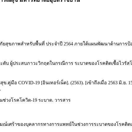
สุขภาพสำหรับพื้นที่ ประจำปี 2564 ภายใต้แผนพัฒนาด้านการป้
ทุกระดับ ผู้ประสบภาวะวิกฤตในกรณีการ ระบาดของโรคติดเชื้อไวรั
ือ COVID-19 [อินเทอร์เน็ต]. (2563). [เข้าถึงเมื่อ 2563 มิ.ย. 15]
.
ในช่วงโรคโควิด-19 ระบาด. วารสาร
ดและอารมณ์เศร้าของบุคลากรทางการแพทย์ในช่วงการระบาดของโรคติ