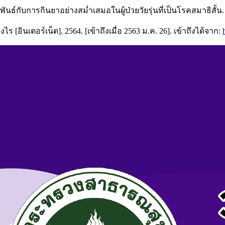
มสัมพันธ์กับการกินยาอย่างสม่ำเสมอในผู้ป่วยวัยรุ่นที่เป็นโรคสมาธิ
 [อินเตอร์เน็ต]. 2564. [เข้าถึงเมื่อ 2563 ม.ค. 26]. เข้าถึงได้จาก: