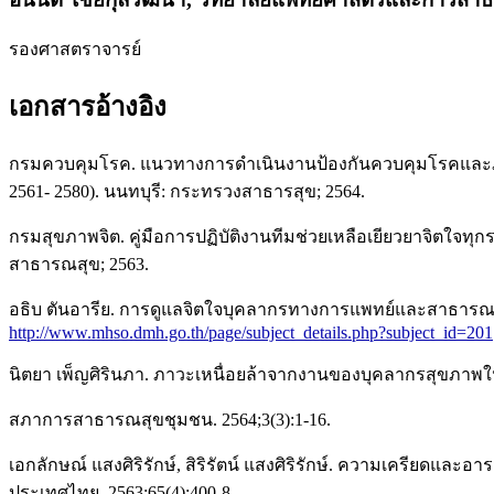
รองศาสตราจารย์
เอกสารอ้างอิง
กรมควบคุมโรค. แนวทางการดำเนินงานป้องกันควบคุมโรคและภัย
2561- 2580). นนทบุรี: กระทรวงสาธารสุข; 2564.
กรมสุขภาพจิต. คู่มือการปฏิบัติงานทีมช่วยเหลือเยียวยาจิตใจ
สาธารณสุข; 2563.
อธิบ ตันอารีย. การดูแลจิตใจบุคลากรทางการแพทย์และสาธารณสุข.คู่ม
http://www.mhso.dmh.go.th/page/subject_details.php?subject_id=201
นิตยา เพ็ญศิรินภา. ภาวะเหนื่อยล้าจากงานของบุคลากรสุขภาพ
สภาการสาธารณสุขชุมชน. 2564;3(3):1-16.
เอกลักษณ์ แสงศิริรักษ์, สิริรัตน์ แสงศิริรักษ์. ความเครีย
ประเทศไทย. 2563;65(4):400-8.