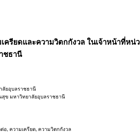
เครียดและความวิตกกังวล ในเจ้าหน้าที่หน่ว
าชธานี
ลัยอุบลราชธานี
ุข มหาวิทยาลัยอุบลราชธานี
ดต่อ, ความเครียด, ความวิตกกังวล