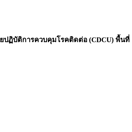
ยปฏิบัติการควบคุมโรคติดต่อ (CDCU) พื้นที่