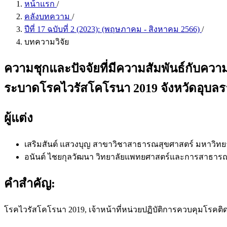
หน้าแรก
/
คลังบทความ
/
ปีที่ 17 ฉบับที่ 2 (2023): (พฤษภาคม - สิงหาคม 2566)
/
บทความวิจัย
ความชุกและปัจจัยที่มีความสัมพันธ์กับความ
ระบาดโรคไวรัสโคโรนา 2019 จังหวัดอุบลร
ผู้แต่ง
เสริมสันต์ แสวงบุญ
สาขาวิชาสาธารณสุขศาสตร์ มหาวิทยา
อนันต์ ไชยกุลวัฒนา
วิทยาลัยแพทยศาสตร์และการสาธารณส
คำสำคัญ:
โรคไวรัสโคโรนา 2019, เจ้าหน้าที่หน่วยปฏิบัติการควบคุมโรคติ