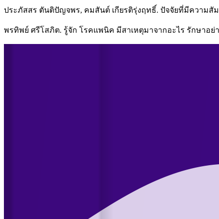
ประภัสสร ตันติปัญจพร, คมสันต์ เกียรติรุ่งฤทธิ์. ปัจจัยที่มีควา
พรทิพย์ ศรีโสภิต. รู้จัก โรคแพนิค มีสาเหตุมาจากอะไร รักษาอย่างไร