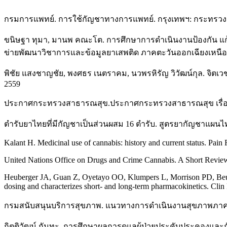
กรมการแพทย์. การใช้กัญชาทางการแพทย์. กรุงเทพฯ: กระทรวง
ขนิษฐา ทุมา, มานพ คณะโต. การศึกษาการดำเนินงานป้องกัน แก้ไ
ข่ายพัฒนาวิชาการและข้อมูลยาเสพติด ภาคตะวันออกเฉียงเหนือ
พิชัย แสงชาญชัย, พงศธร เนตราคม, นวพรหิรัญ วิวัฒน์กุล. จิต
2559
ประกาศกระทรวงสาธารณสุข.ประกาศกระทรวงสาธารณสุข เรื่อง ระบุช
ตำรับยาไทยที่มีกัญชาเป็นส่วนผสม 16 ตำรับ. สูตรยากัญชาแผ
Kalant H. Medicinal use of cannabis: history and current status. P
United Nations Office on Drugs and Crime Cannabis. A Short Rev
Heuberger JA, Guan Z, Oyetayo OO, Klumpers L, Morrison PD, Beume
dosing and characterizes short- and long-term pharmacokinetics. Cl
กรมสนับสนุนบริการสุขภาพ. แนวทางการดำเนินงานสุขภาพภาคป
กิตติวัฒน์ กันทะ. การศึกษาผลการดูแลผู้ป่วยประคับประคองแ