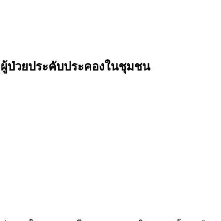
ู้ป่วยประคับประคองในชุมชน